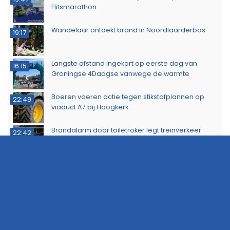
Flitsmarathon
Wandelaar ontdekt brand in Noordlaarderbos
19:17
Langste afstand ingekort op eerste dag van
16:15
Groningse 4Daagse vanwege de warmte
Boeren voeren actie tegen stikstofplannen op
22:49
viaduct A7 bij Hoogkerk
Brandalarm door toiletroker legt treinverkeer
22:42
tussen Groningen en Zwolle kort stil