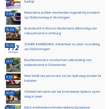
Delfzijl
Meerdere politie-eenheden ingezet bij incident
11:08
op Stationsweg in Groningen
Brandlucht in Noord-Nederland afkomstig van
15:44
natuurbrand in Limburg
ZOMER AANBIEDING: Adverteer nu zeer voordelig
15:22
op 112Groningen
Buurtbewoners voorkomen uitbreiding van
14:17
buitenbrand in Scheemda
Man tankt zes jerrycans vol en rijdt weg zonder te
11:32
betalen
Ontdek het werk van de brandweer tijdens open
10:20
dag in Leek
Extra snelheidscontroles tijdens Europese
19:47