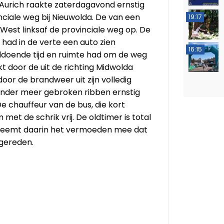
e Aurich raakte zaterdagavond ernstig
ciale weg bij Nieuwolda. De van een
19:17
est linksaf de provinciale weg op. De
 had in de verte een auto zien
16:15
ldoende tijd en ruimte had om de weg
kt door de uit de richting Midwolda
r de brandweer uit zijn volledig
 onder meer gebroken ribben ernstig
e chauffeur van de bus, die kort
met de schrik vrij. De oldtimer is total
n neemt daarin het vermoeden mee dat
gereden.