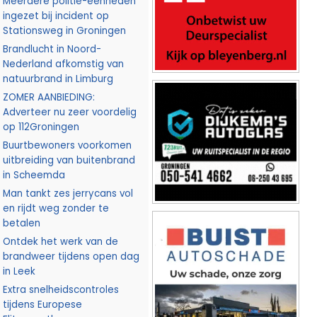
Meerdere politie-eenheden
ingezet bij incident op
Stationsweg in Groningen
Brandlucht in Noord-
Nederland afkomstig van
natuurbrand in Limburg
ZOMER AANBIEDING:
Adverteer nu zeer voordelig
op 112Groningen
Buurtbewoners voorkomen
uitbreiding van buitenbrand
in Scheemda
Man tankt zes jerrycans vol
en rijdt weg zonder te
betalen
Ontdek het werk van de
brandweer tijdens open dag
in Leek
Extra snelheidscontroles
tijdens Europese