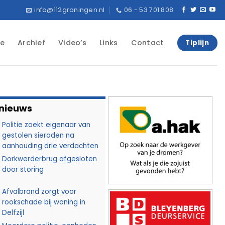
info@112groningen.nl
06 - 53 701 808
e
Archief
Video’s
Links
Contact
Tiplijn
 nieuws
Politie zoekt eigenaar van
gestolen sieraden na
aanhouding drie verdachten
Dorkwerderbrug afgesloten
door storing
Afvalbrand zorgt voor
rookschade bij woning in
Delfzijl