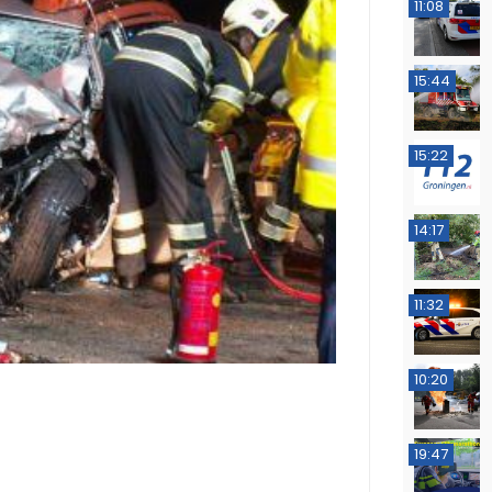
11:08
15:44
15:22
14:17
11:32
10:20
19:47