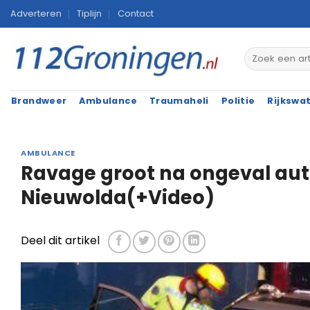
Ga
Adverteren
Tiplijn
Contact
naar
inhoud
Brandweer
Ambulance
Traumaheli
Politie
Rijkswa
AMBULANCE
Ravage groot na ongeval auto
Nieuwolda(+Video)
Deel dit artikel