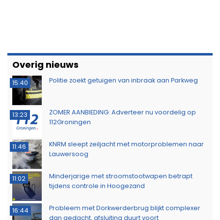
Overig nieuws
Politie zoekt getuigen van inbraak aan Parkweg
15:40
ZOMER AANBIEDING: Adverteer nu voordelig op
13:23
112Groningen
KNRM sleept zeiljacht met motorproblemen naar
11:46
Lauwersoog
Minderjarige met stroomstootwapen betrapt
11:02
tijdens controle in Hoogezand
Probleem met Dorkwerderbrug blijkt complexer
16:44
dan gedacht, afsluiting duurt voort