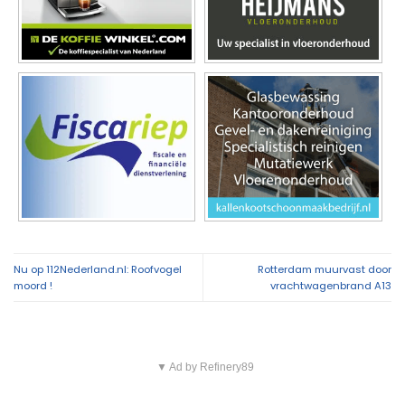
Nu op 112Nederland.nl: Roofvogel
Rotterdam muurvast door
moord !
vrachtwagenbrand A13
▼ Ad by Refinery89