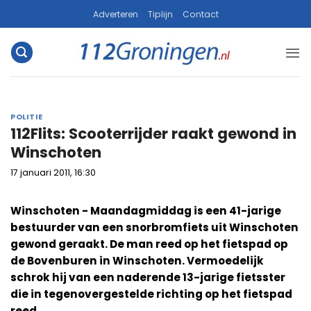
Ga
Adverteren
Tiplijn
Contact
naar
inhoud
POLITIE
112Flits: Scooterrijder raakt gewond in
Winschoten
17 januari 2011, 16:30
Winschoten - Maandagmiddag is een 41-jarige
bestuurder van een snorbromfiets uit Winschoten
gewond geraakt. De man reed op het fietspad op
de Bovenburen in Winschoten. Vermoedelijk
schrok hij van een naderende 13-jarige fietsster
die in tegenovergestelde richting op het fietspad
reed.