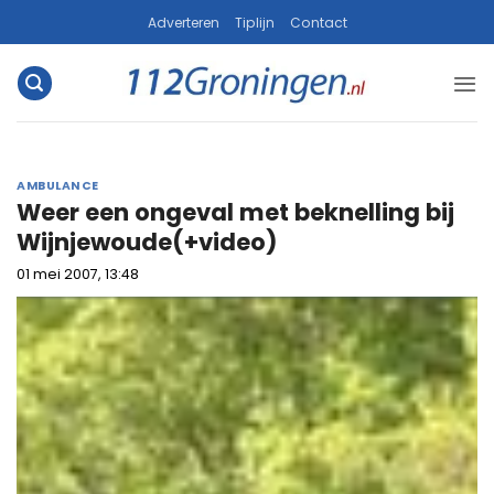
Ga
Adverteren
Tiplijn
Contact
naar
inhoud
AMBULANCE
Weer een ongeval met beknelling bij
Wijnjewoude(+video)
01 mei 2007, 13:48