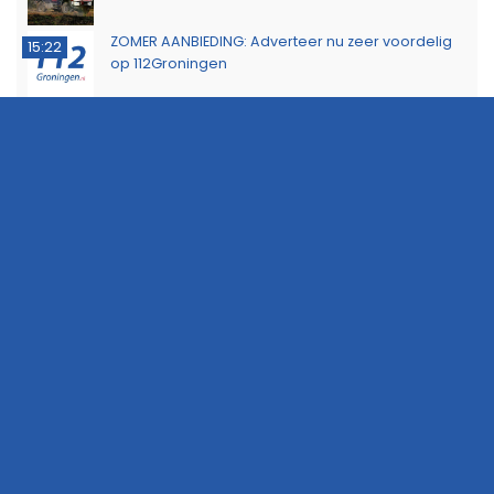
ZOMER AANBIEDING: Adverteer nu zeer voordelig
15:22
op 112Groningen
Buurtbewoners voorkomen uitbreiding van
14:17
buitenbrand in Scheemda
Man tankt zes jerrycans vol en rijdt weg zonder te
11:32
betalen
Ontdek het werk van de brandweer tijdens open
10:20
dag in Leek
Extra snelheidscontroles tijdens Europese
19:47
Flitsmarathon
Wandelaar ontdekt brand in Noordlaarderbos
19:17
Langste afstand ingekort op eerste dag van
16:15
Groningse 4Daagse vanwege de warmte