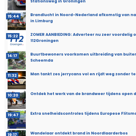
Stationsweg in Groningen
Brandlucht in Noord-Nederland afkomstig van n
15:44
in Limburg
ZOMER AANBIEDING: Adverteer nu zeer voordelig 
15:22
112Groningen
Buurtbewoners voorkomen uitbreiding van buite
14:17
Scheemda
Man tankt zes jerrycans vol en rijdt weg zonder t
11:32
Ontdek het werk van de brandweer tijdens open d
10:20
Extra snelheidscontroles tijdens Europese Flits
19:47
Wandelaar ontdekt brand in Noordlaarderbos
19:17