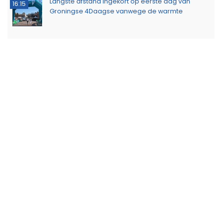
Langste afstand ingekort op eerste dag van
16:15
Groningse 4Daagse vanwege de warmte