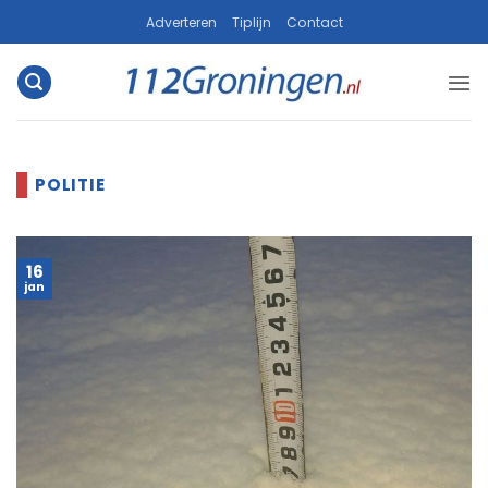
Ga
Adverteren
Tiplijn
Contact
naar
inhoud
16
jan