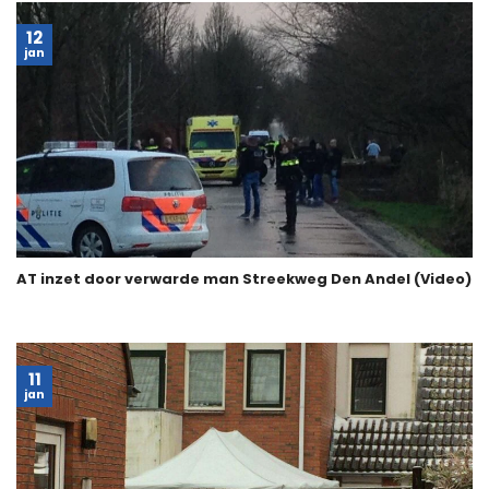
12
jan
AT inzet door verwarde man Streekweg Den Andel (Video)
11
jan