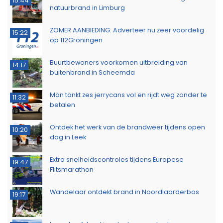
15:44
natuurbrand in Limburg
ZOMER AANBIEDING: Adverteer nu zeer voordelig
15:22
op 112Groningen
Buurtbewoners voorkomen uitbreiding van
14:17
buitenbrand in Scheemda
Man tankt zes jerrycans vol en rijdt weg zonder te
11:32
betalen
Ontdek het werk van de brandweer tijdens open
10:20
dag in Leek
Extra snelheidscontroles tijdens Europese
19:47
Flitsmarathon
Wandelaar ontdekt brand in Noordlaarderbos
19:17