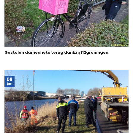
Gestolen damesfiets terug dankzij 112groningen
08
jan