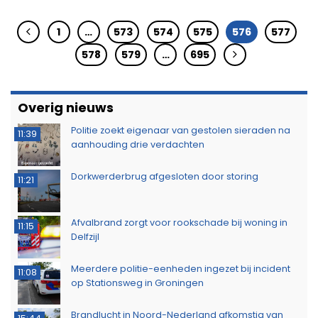
1
…
573
574
575
576
577
578
579
…
695
Overig nieuws
Politie zoekt eigenaar van gestolen sieraden na
11:39
aanhouding drie verdachten
Dorkwerderbrug afgesloten door storing
11:21
Afvalbrand zorgt voor rookschade bij woning in
11:15
Delfzijl
Meerdere politie-eenheden ingezet bij incident
11:08
op Stationsweg in Groningen
Brandlucht in Noord-Nederland afkomstig van