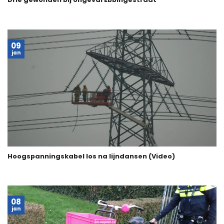
09
jan
Hoogspanningskabel los na lijndansen (Video)
08
jan