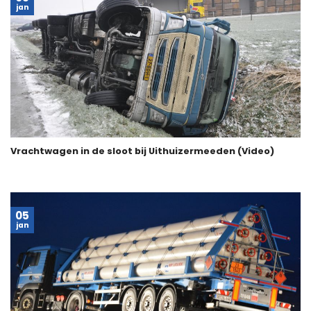
jan
Vrachtwagen in de sloot bij Uithuizermeeden (Video)
05
jan