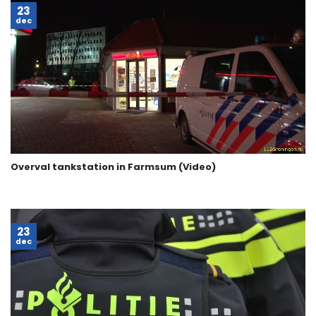
23
dec
Overval tankstation in Farmsum (Video)
23
dec