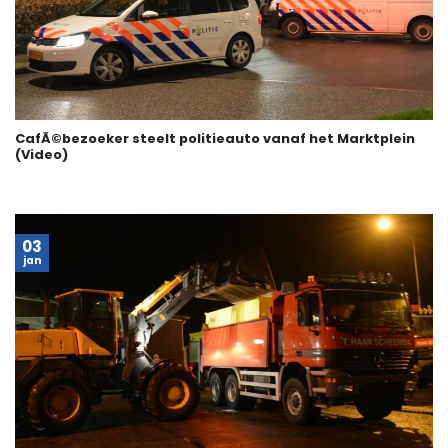
CafÃ©bezoeker steelt politieauto vanaf het Marktplein
(Video)
03
jan