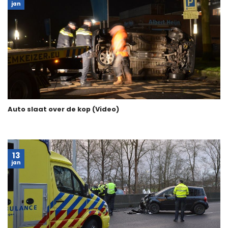
jan
Auto slaat over de kop (Video)
13
jan