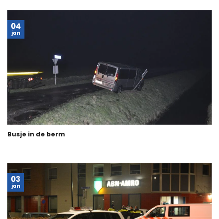
04
jan
Busje in de berm
03
jan