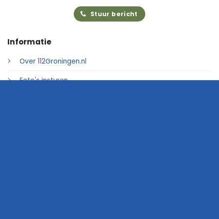
Stuur bericht
Informatie
Over 112Groningen.nl
Foto's insturen
Adverteren
Contact
© 2026 • 112Groningen.nl