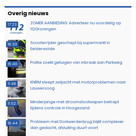
Overig nieuws
ZOMER AANBIEDING: Adverteer nu voordelig op
17:23
112Groningen
Scooterrijder geschept bij supermarkt in
16:33
Eelderwolde
Politie zoekt getuigen van inbraak aan Parkweg
15:40
KNRM sleept zeiljacht met motorproblemen naar
11:46
Lauwersoog
Minderjarige met stroomstootwapen betrapt
11:02
tijdens controle in Hoogezand
Probleem met Dorkwerderbrug blijkt complexer
16:44
dan gedacht, afsluiting duurt voort