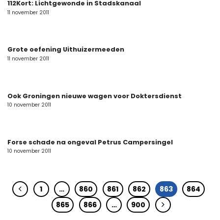
112Kort: Lichtgewonde in Stadskanaal
11 november 2011
Grote oefening Uithuizermeeden
11 november 2011
Ook Groningen nieuwe wagen voor Doktersdienst
10 november 2011
Forse schade na ongeval Petrus Campersingel
10 november 2011
1
…
860
861
862
863
864
865
866
…
900