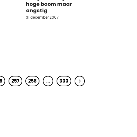
hoge boom maar
angstig
31 december 2007
6
257
258
…
333