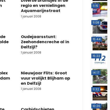
est
Diverse brandjes in de
m
regio en vernielingen
11:15
Aquamarijnstraat
1 januari 2008
11:08
nde
Oudejaarsstunt:
15:44
olde
Zeehondencreche al in
Delfzijl?
1 januari 2008
15:22
plex
Nieuwjaar Flits: Groot
14:17
endam
vuur vrolijkt Blijham op
en Delfzijl
11:32
1 januari 2008
10:20
te
Carbidschieten