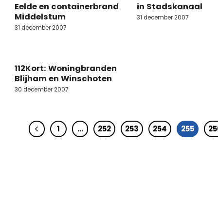
Eelde en containerbrand
in Stadskanaal
Middelstum
31 december 2007
31 december 2007
112Kort: Woningbranden
Blijham en Winschoten
30 december 2007
1
…
252
253
254
255
25