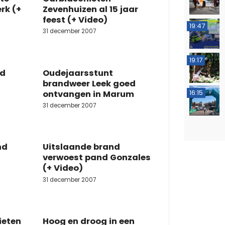
erk (+
Zevenhuizen al 15 jaar
feest (+ Video)
19:47
31 december 2007
19:17
nd
Oudejaarsstunt
brandweer Leek goed
16:15
ontvangen in Marum
31 december 2007
nd
Uitslaande brand
verwoest pand Gonzales
(+ Video)
31 december 2007
ieten
Hoog en droog in een