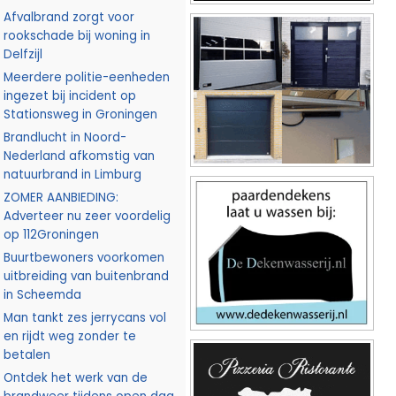
Afvalbrand zorgt voor
rookschade bij woning in
Delfzijl
Meerdere politie-eenheden
ingezet bij incident op
Stationsweg in Groningen
Brandlucht in Noord-
Nederland afkomstig van
natuurbrand in Limburg
ZOMER AANBIEDING:
Adverteer nu zeer voordelig
op 112Groningen
Buurtbewoners voorkomen
uitbreiding van buitenbrand
in Scheemda
Man tankt zes jerrycans vol
en rijdt weg zonder te
betalen
Ontdek het werk van de