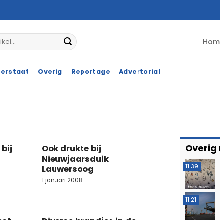
Hom
terstaat
Overig
Reportage
Advertorial
Overig
bij
Ook drukte bij
Nieuwjaarsduik
11:39
Lauwersoog
1 januari 2008
11:21