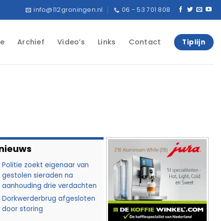
info@112groningen.nl
06 - 53 701 808
e
Archief
Video’s
Links
Contact
Tiplijn
 nieuws
Politie zoekt eigenaar van
gestolen sieraden na
aanhouding drie verdachten
Dorkwerderbrug afgesloten
door storing