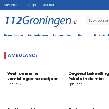
Ga
Adverteren
Tiplijn
Contact
naar
inhoud
Brandweer
Ambulance
Traumaheli
Politie
Rijkswa
Veel rommel en
Ongeval beknelling 
vernielingen na oudjaar
Pekela in de mist
1 januari 2008
1 januari 2008