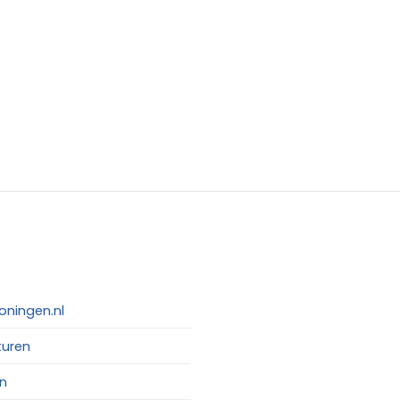
oningen.nl
turen
n