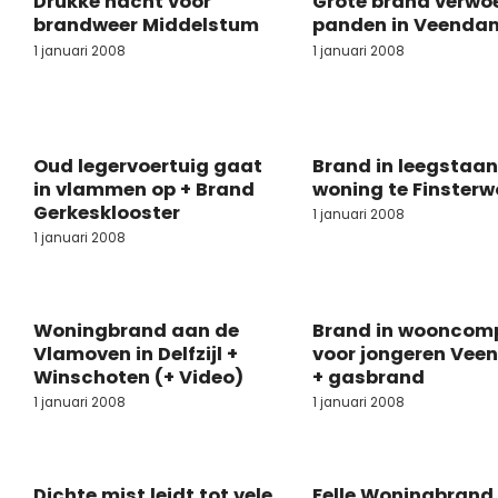
Drukke nacht voor
Grote brand verwo
brandweer Middelstum
panden in Veenda
1 januari 2008
1 januari 2008
Oud legervoertuig gaat
Brand in leegstaa
in vlammen op + Brand
woning te Finsterw
Gerkesklooster
1 januari 2008
1 januari 2008
Woningbrand aan de
Brand in wooncom
Vlamoven in Delfzijl +
voor jongeren Ve
Winschoten (+ Video)
+ gasbrand
1 januari 2008
1 januari 2008
Dichte mist leidt tot vele
Felle Woningbrand 