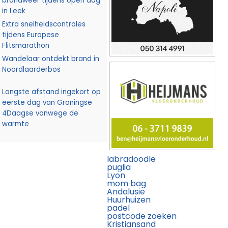
brandweer tijdens open dag
in Leek
Extra snelheidscontroles
tijdens Europese
Flitsmarathon
Wandelaar ontdekt brand in
Noordlaarderbos
Langste afstand ingekort op
eerste dag van Groningse
4Daagse vanwege de
warmte
labradoodle
puglia
Lyon
mom bag
Andalusie
Huurhuizen
padel
postcode zoeken
Kristiansand