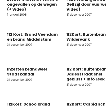
ongevallen op de wegen
Delfzijl door vuurw
(+ Video)
Video)
1 januari 2008
31 december 2007
112 Kort: Brand Veendam
112Kort: Buitenbra
en brand Middelstum
Wildervank
31 december 2007
31 december 2007
Inzetten brandweer
112 Kort: Buitenbra
Stadskanaal
Jadesstraat snel
geblust + Info Leek
31 december 2007
31 december 2007
112Kort: Schoolbrand
112Kort: Carbid sch