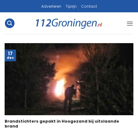
Ga
Adverteren
Tiplijn
Contact
naar
inhoud
17
dec
Brandstichters gepakt in Hoogezand bij uitslaande
brand