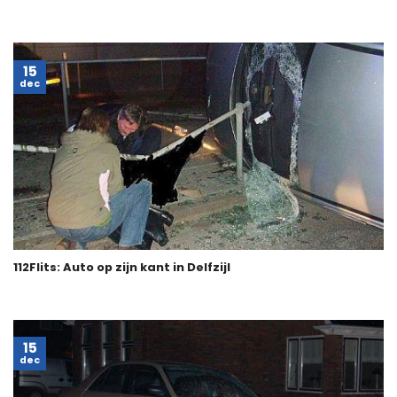
15
dec
112Flits: Auto op zijn kant in Delfzijl
15
dec