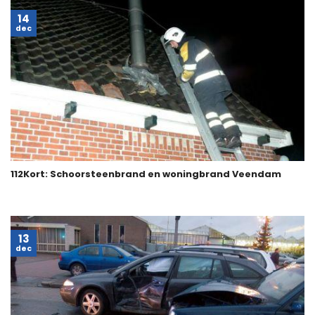
14
dec
112Kort: Schoorsteenbrand en woningbrand Veendam
13
dec