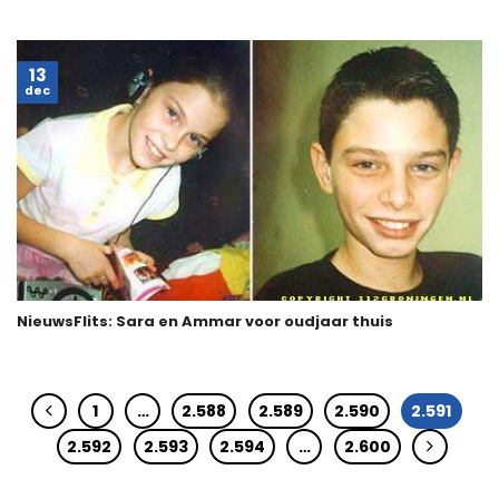
13
dec
NieuwsFlits: Sara en Ammar voor oudjaar thuis
1
…
2.588
2.589
2.590
2.591
2.592
2.593
2.594
…
2.600