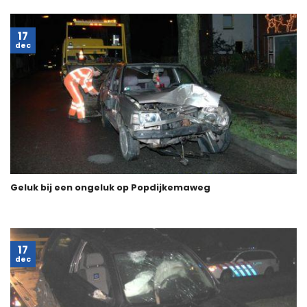
17
dec
Geluk bij een ongeluk op Popdijkemaweg
17
dec