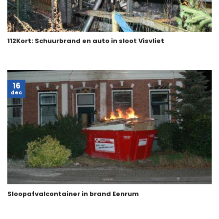
112Kort: Schuurbrand en auto in sloot Visvliet
16
dec
Sloopafvalcontainer in brand Eenrum