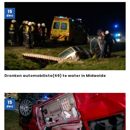
15
dec
Dronken automobiliste(49) te water in Midwolde
15
dec