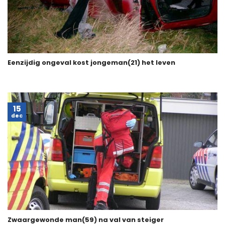
Eenzijdig ongeval kost jongeman(21) het leven
15
dec
Zwaargewonde man(59) na val van steiger