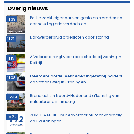
Overig nieuws
Politie zoekt eigenaar van gestolen sieraden na
11:39
aanhouding drie verdachten
Dorkwerderbrug afgesloten door storing
11:21
Afvalbrand zorgt voor rookschade bij woning in
11:15
Delfzijl
Meerdere politie-eenheden ingezet bij incident
11:08
op Stationsweg in Groningen
Brandlucht in Noord-Nederland afkomstig van
15:44
natuurbrand in Limburg
ZOMER AANBIEDING: Adverteer nu zeer voordelig
15:22
op 112Groningen