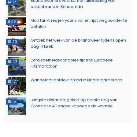
Buurtbewoners voorkomen uitbreiding van
14:17
buitenbrand in Scheemda
Man tankt zes jerrycans vol en rijdt weg zonder te
11:32
betalen
Ontdek het werk van de brandweer tijdens open
10:20
dag in Leek
Extra snelheidscontroles tijdens Europese
19:47
Flitsmarathon
Wandelaar ontdekt brand in Noordlaarderbos
19:17
Langste afstand ingekort op eerste dag van
16:15
Groningse 4Daagse vanwege de warmte