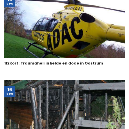
dec
112Kort: Traumaheli in Eelde en dode in Oostrum
16
dec