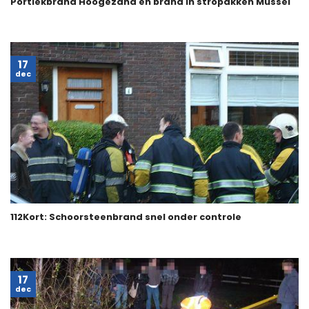
Portiekbrand Hoogezand en brand in stropakken Mussel
17
dec
112Kort: Schoorsteenbrand snel onder controle
17
dec