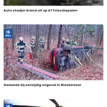
Auto stadjer brand uit op A7 Frieschepalen
16
dec
Gewonde bij eenzijdig ongeval in Waskemeer
16