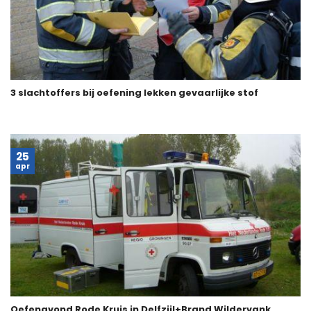
3 slachtoffers bij oefening lekken gevaarlijke stof
25
apr
Oefenavond Rode Kruis in Delfzijl+Brand Wildervank