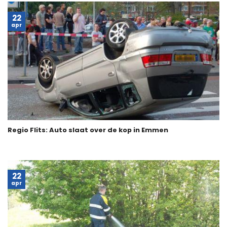
22
apr
Regio Flits: Auto slaat over de kop in Emmen
22
apr