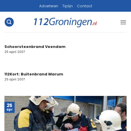
Ga
Adverteren
Tiplijn
Contact
naar
inhoud
Schoorsteenbrand Veendam
25 april 2007
112Kort: Buitenbrand Marum
25 april 2007
25
apr