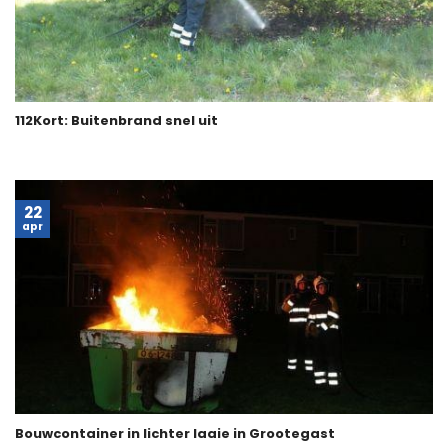
112Kort: Buitenbrand snel uit
22
apr
Bouwcontainer in lichter laaie in Grootegast