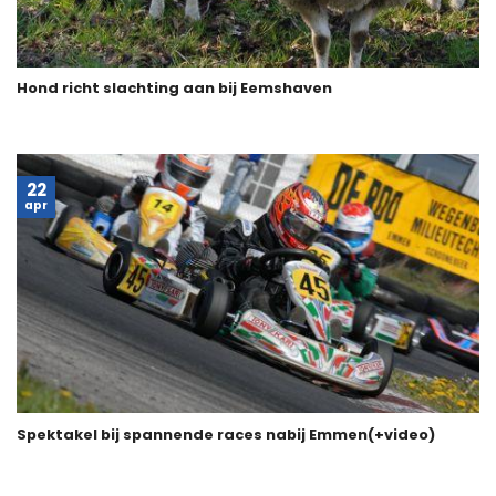
Hond richt slachting aan bij Eemshaven
22
apr
Spektakel bij spannende races nabij Emmen(+video)