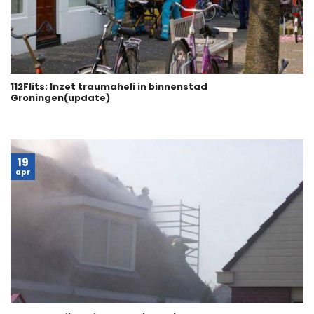
112Flits: Inzet traumaheli in binnenstad
Groningen(update)
19
apr