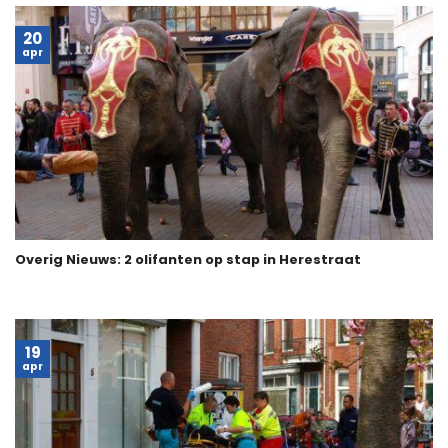
20
apr
Overig Nieuws: 2 olifanten op stap in Herestraat
19
apr