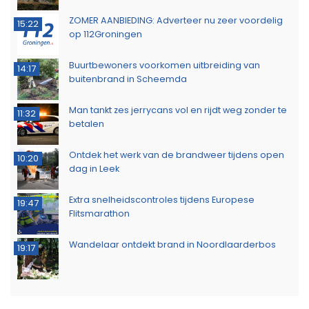
ZOMER AANBIEDING: Adverteer nu zeer voordelig
15:22
op 112Groningen
Buurtbewoners voorkomen uitbreiding van
14:17
buitenbrand in Scheemda
Man tankt zes jerrycans vol en rijdt weg zonder te
11:32
betalen
Ontdek het werk van de brandweer tijdens open
10:20
dag in Leek
Extra snelheidscontroles tijdens Europese
19:47
Flitsmarathon
Wandelaar ontdekt brand in Noordlaarderbos
19:17