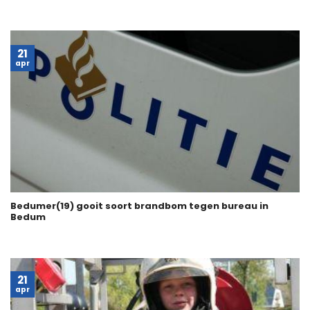
21
apr
Bedumer(19) gooit soort brandbom tegen bureau in
Bedum
21
apr