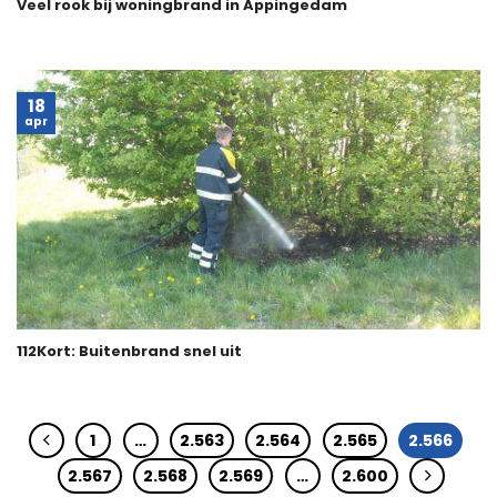
Veel rook bij woningbrand in Appingedam
18
apr
112Kort: Buitenbrand snel uit
1
…
2.563
2.564
2.565
2.566
2.567
2.568
2.569
…
2.600