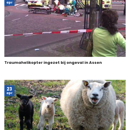
apr
Traumahelikopter ingezet bij ongeval in Assen
23
apr