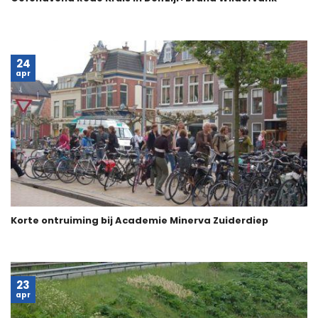
24
apr
Korte ontruiming bij Academie Minerva Zuiderdiep
23
apr