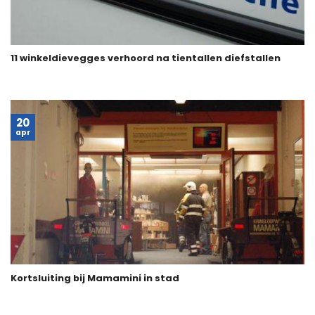
11 winkeldievegges verhoord na tientallen diefstallen
20
apr
Kortsluiting bij Mamamini in stad