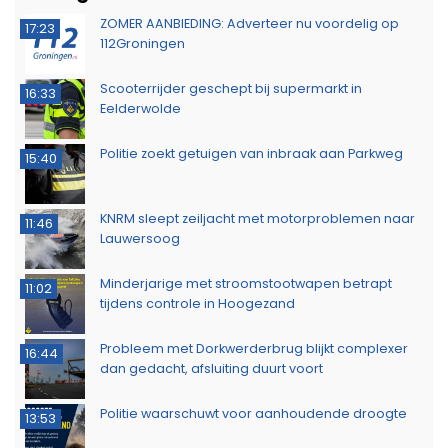
ZOMER AANBIEDING: Adverteer nu voordelig op
17:23
112Groningen
Scooterrijder geschept bij supermarkt in
16:33
Eelderwolde
Politie zoekt getuigen van inbraak aan Parkweg
15:40
KNRM sleept zeiljacht met motorproblemen naar
11:46
Lauwersoog
Minderjarige met stroomstootwapen betrapt
11:02
tijdens controle in Hoogezand
Probleem met Dorkwerderbrug blijkt complexer
16:44
dan gedacht, afsluiting duurt voort
Politie waarschuwt voor aanhoudende droogte
13:53