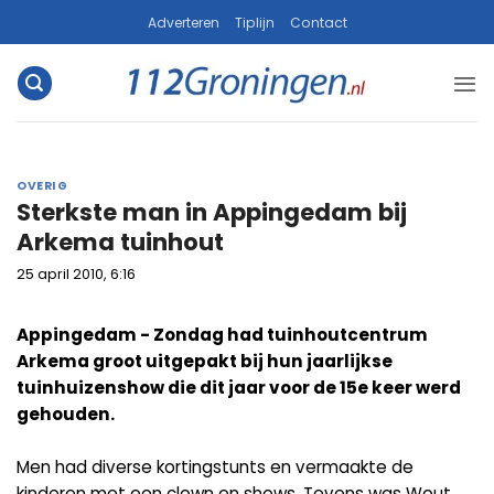
Ga
Adverteren
Tiplijn
Contact
naar
inhoud
OVERIG
Sterkste man in Appingedam bij
Arkema tuinhout
25 april 2010, 6:16
Appingedam - Zondag had tuinhoutcentrum
Arkema groot uitgepakt bij hun jaarlijkse
tuinhuizenshow die dit jaar voor de 15e keer werd
gehouden.
Men had diverse kortingstunts en vermaakte de
kinderen met een clown en shows. Tevens was Wout