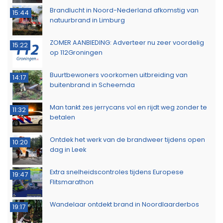
Brandlucht in Noord-Nederland afkomstig van
15:44
natuurbrand in Limburg
ZOMER AANBIEDING: Adverteer nu zeer voordelig
15:22
op 112Groningen
Buurtbewoners voorkomen uitbreiding van
14:17
buitenbrand in Scheemda
Man tankt zes jerrycans vol en rijdt weg zonder te
11:32
betalen
Ontdek het werk van de brandweer tijdens open
10:20
dag in Leek
Extra snelheidscontroles tijdens Europese
19:47
Flitsmarathon
Wandelaar ontdekt brand in Noordlaarderbos
19:17