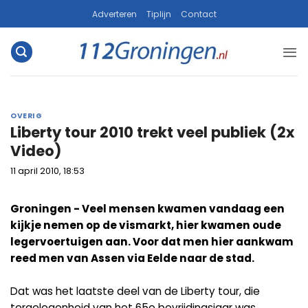
Ga
Adverteren
Tiplijn
Contact
naar
inhoud
OVERIG
Liberty tour 2010 trekt veel publiek (2x
Video)
11 april 2010, 18:53
Groningen - Veel mensen kwamen vandaag een
kijkje nemen op de vismarkt, hier kwamen oude
legervoertuigen aan. Voor dat men hier aankwam
reed men van Assen via Eelde naar de stad.
Dat was het laatste deel van de Liberty tour, die
tergelegenheid van het 65e bevrijdingsjaar was