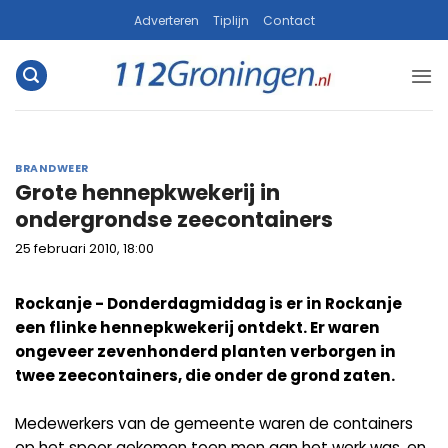
Ga
Adverteren
Tiplijn
Contact
naar
inhoud
BRANDWEER
Grote hennepkwekerij in
ondergrondse zeecontainers
25 februari 2010, 18:00
Rockanje - Donderdagmiddag is er in Rockanje
een flinke hennepkwekerij ontdekt. Er waren
ongeveer zevenhonderd planten verborgen in
twee zeecontainers, die onder de grond zaten.
Medewerkers van de gemeente waren de containers
op het spoor gekomen toen men aan het werk was, en