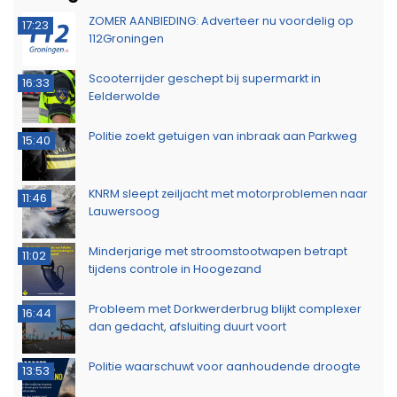
ZOMER AANBIEDING: Adverteer nu voordelig op
17:23
112Groningen
Scooterrijder geschept bij supermarkt in
16:33
Eelderwolde
Politie zoekt getuigen van inbraak aan Parkweg
15:40
KNRM sleept zeiljacht met motorproblemen naar
11:46
Lauwersoog
Minderjarige met stroomstootwapen betrapt
11:02
tijdens controle in Hoogezand
Probleem met Dorkwerderbrug blijkt complexer
16:44
dan gedacht, afsluiting duurt voort
Politie waarschuwt voor aanhoudende droogte
13:53