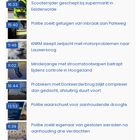
Scooterrijder geschept bij supermarkt in
16:33
Eelderwolde
Politie zoekt getuigen van inbraak aan Parkweg
15:40
KNRM sleept zeiljacht met motorproblemen naar
11:46
Lauwersoog
Minderjarige met stroomstootwapen betrapt
11:02
tijdens controle in Hoogezand
Probleem met Dorkwerderbrug blijkt complexer
16:44
dan gedacht, afsluiting duurt voort
Politie waarschuwt voor aanhoudende droogte
13:53
Politie zoekt eigenaar van gestolen sieraden na
11:39
aanhouding drie verdachten