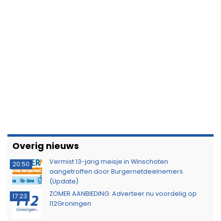
Overig nieuws
Vermist 13-jarig meisje in Winschoten
20:50
aangetroffen door Burgernetdeelnemers
(Update)
ZOMER AANBIEDING: Adverteer nu voordelig op
17:23
112Groningen