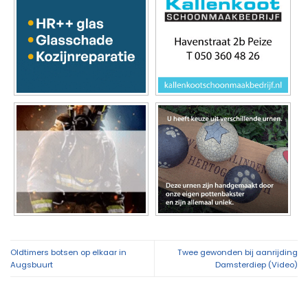
Oldtimers botsen op elkaar in
Twee gewonden bij aanrijding
Augsbuurt
Damsterdiep (Video)