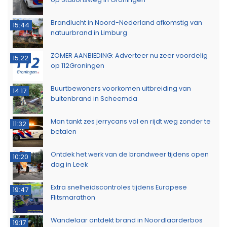
Brandlucht in Noord-Nederland afkomstig van
15:44
natuurbrand in Limburg
ZOMER AANBIEDING: Adverteer nu zeer voordelig
15:22
op 112Groningen
Buurtbewoners voorkomen uitbreiding van
14:17
buitenbrand in Scheemda
Man tankt zes jerrycans vol en rijdt weg zonder te
11:32
betalen
Ontdek het werk van de brandweer tijdens open
10:20
dag in Leek
Extra snelheidscontroles tijdens Europese
19:47
Flitsmarathon
Wandelaar ontdekt brand in Noordlaarderbos
19:17