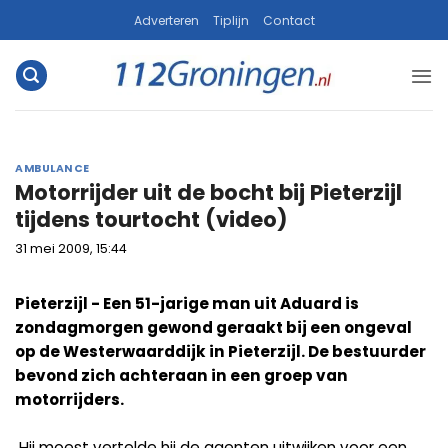
Ga
Adverteren
Tiplijn
Contact
naar
inhoud
AMBULANCE
Motorrijder uit de bocht bij Pieterzijl
tijdens tourtocht (video)
31 mei 2009, 15:44
Pieterzijl - Een 51-jarige man uit Aduard is
zondagmorgen gewond geraakt bij een ongeval
op de Westerwaarddijk in Pieterzijl. De bestuurder
bevond zich achteraan in een groep van
motorrijders.
Hij moest vertelde hij de agenten uitwijken voor een