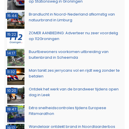
op Stationsweg in Groningen
Brandlucht in Noord-Nederland afkomstig van
15:44
natuurbrand in Limburg
ZOMER AANBIEDING: Adverteer nu zeer voordelig
15:22
op 112Groningen
Buurtbewoners voorkomen uitbreiding van
14:17
buitenbrand in Scheemda
Man tankt zes jerrycans vol en rijdt weg zonder te
11:32
betalen
Ontdek het werk van de brandweer tijdens open
10:20
dag in Leek
Extra snelheidscontroles tijdens Europese
19:47
Flitsmarathon
Wandelaar ontdekt brand in Noordlaarderbos
19:17