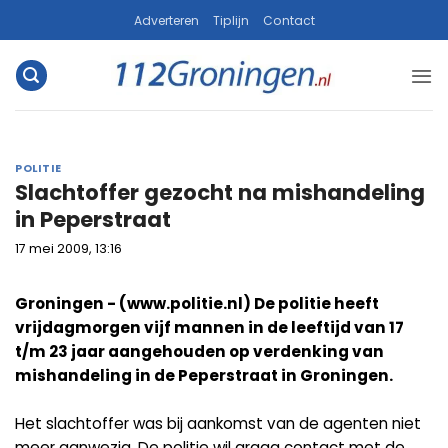
Ga
Adverteren
Tiplijn
Contact
naar
inhoud
POLITIE
Slachtoffer gezocht na mishandeling
in Peperstraat
17 mei 2009, 13:16
Groningen - (www.politie.nl) De politie heeft
vrijdagmorgen vijf mannen in de leeftijd van 17
t/m 23 jaar aangehouden op verdenking van
mishandeling in de Peperstraat in Groningen.
Het slachtoffer was bij aankomst van de agenten niet
meer aanwezig. De politie wil graag contact met de