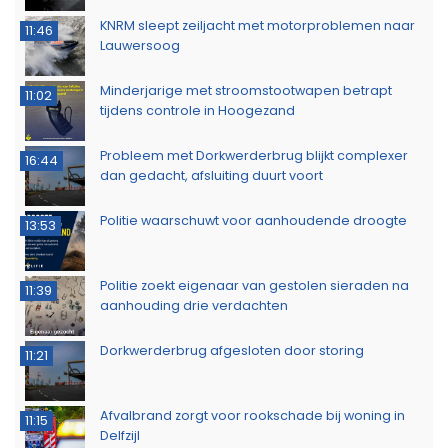
KNRM sleept zeiljacht met motorproblemen naar
11:46
Lauwersoog
Minderjarige met stroomstootwapen betrapt
11:02
tijdens controle in Hoogezand
Probleem met Dorkwerderbrug blijkt complexer
16:44
dan gedacht, afsluiting duurt voort
Politie waarschuwt voor aanhoudende droogte
13:53
Politie zoekt eigenaar van gestolen sieraden na
11:39
aanhouding drie verdachten
Dorkwerderbrug afgesloten door storing
11:21
Afvalbrand zorgt voor rookschade bij woning in
11:15
Delfzijl