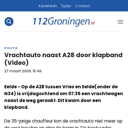
Ga
Adverteren
Tiplijn
Contact
naar
inhoud
POLITIE
Vrachtauto naast A28 door klapband
(Video)
27 maart 2009, 15:49
Eelde - Op de A28 tussen Vries en Eelde(onder de
N34) is vrijdagochtend om 07:35 een vrachtwagen
naast de weg geraakt. Dit kwam door een
klapband.
De 35-jarige chauffeur kon de vrachtauto niet meer op
de weg houden en ging de berm in. De bestuurder