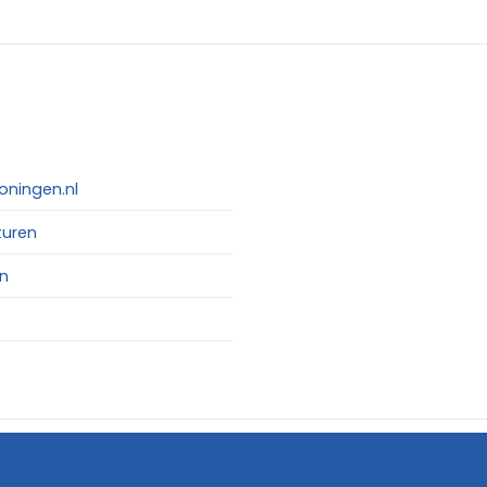
oningen.nl
turen
n