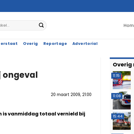
Hom
terstaat
Overig
Reportage
Advertorial
Overig
j ongeval
11:15
20 maart 2009, 21:00
11:08
is vanmiddag totaal vernield bij
15:44