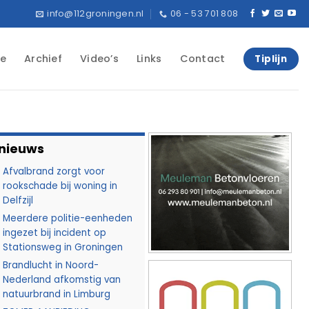
info@112groningen.nl
06 - 53 701 808
e
Archief
Video’s
Links
Contact
Tiplijn
 nieuws
Afvalbrand zorgt voor
rookschade bij woning in
Delfzijl
Meerdere politie-eenheden
ingezet bij incident op
Stationsweg in Groningen
Brandlucht in Noord-
Nederland afkomstig van
natuurbrand in Limburg