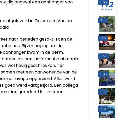
enzijdig ongeval een aanhanger van
15:22
en afgeleverd in Grijpskerk. Van de
14:17
aald.
11:32
 weer naar beneden gezakt. Toen de
nbalans. Bij zijn poging om de
 De aanhanger kwam in de berm,
10:20
bomen als een luciferhoutje afknapte.
was wel hevig geschrokken. Ter
en samen met een aanwonende van de
19:47
norme ravage opgeruimd. Alles werd
es goed werd vastgesjord. Een collega
emuiden gereden. Het verkeer
19:17
16:15