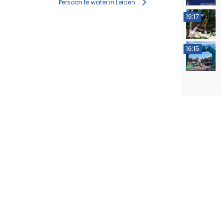
Persoon te water in Leiden
19:17
16:15