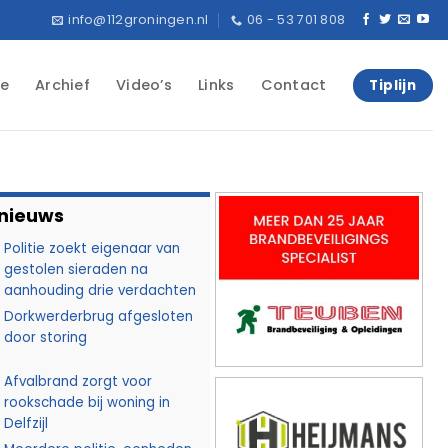
info@112groningen.nl
06 - 53 701 808
e
Archief
Video’s
Links
Contact
Tiplijn
 nieuws
Politie zoekt eigenaar van
gestolen sieraden na
aanhouding drie verdachten
Dorkwerderbrug afgesloten
door storing
Afvalbrand zorgt voor
rookschade bij woning in
Delfzijl