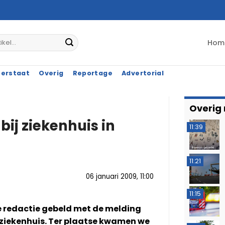
Hom
terstaat
Overig
Reportage
Advertorial
Overig
bij ziekenhuis in
11:39
11:21
06 januari 2009, 11:00
11:15
 redactie gebeld met de melding
a ziekenhuis. Ter plaatse kwamen we