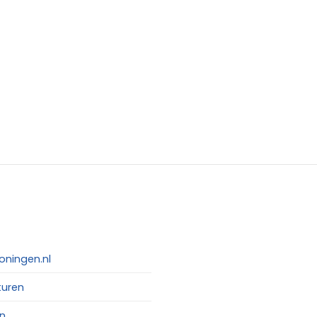
oningen.nl
turen
n