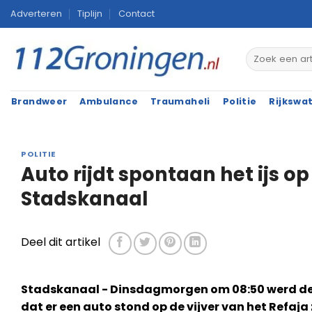
Ga
Adverteren
Tiplijn
Contact
naar
inhoud
Brandweer
Ambulance
Traumaheli
Politie
Rijkswa
POLITIE
Auto rijdt spontaan het ijs op 
Stadskanaal
Deel dit artikel
Stadskanaal - Dinsdagmorgen om 08:50 werd de
dat er een auto stond op de vijver van het Refaj