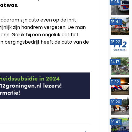
11:08
aat was.
daarom zijn auto even op de inrit
15:44
hijnlijk zijn handrem vergeten. De man
 erin. Geluk bij een ongeluk dat het
en bergingsbedrijf heeft de auto van de
15:22
14:17
11:32
10:20
19:47