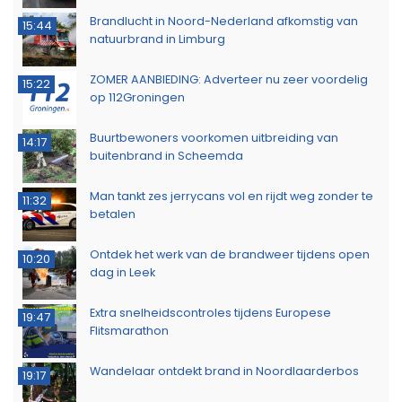
Brandlucht in Noord-Nederland afkomstig van
15:44
natuurbrand in Limburg
ZOMER AANBIEDING: Adverteer nu zeer voordelig
15:22
op 112Groningen
Buurtbewoners voorkomen uitbreiding van
14:17
buitenbrand in Scheemda
Man tankt zes jerrycans vol en rijdt weg zonder te
11:32
betalen
Ontdek het werk van de brandweer tijdens open
10:20
dag in Leek
Extra snelheidscontroles tijdens Europese
19:47
Flitsmarathon
Wandelaar ontdekt brand in Noordlaarderbos
19:17