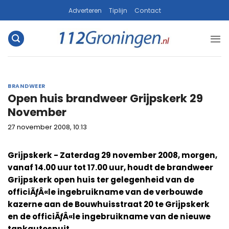
Ga
Adverteren
Tiplijn
Contact
naar
inhoud
BRANDWEER
Open huis brandweer Grijpskerk 29
November
27 november 2008, 10:13
Grijpskerk - Zaterdag 29 november 2008, morgen,
vanaf 14.00 uur tot 17.00 uur, houdt de brandweer
Grijpskerk open huis ter gelegenheid van de
officiÃƒÂ«le ingebruikname van de verbouwde
kazerne aan de Bouwhuisstraat 20 te Grijpskerk
en de officiÃƒÂ«le ingebruikname van de nieuwe
tankautospuit.