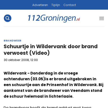
Ga
Adverteren
Tiplijn
Contact
naar
inhoud
BRANDWEER
Schuurtje in Wildervank door brand
verwoest (Video)
30 oktober 2008, 12:00
Wildervank - Donderdag in de vroege
ochtenduren (03.05)is er brand uitgebroken in
een schuurtje aan de Prinsenhof in Wildervank. Bij
aankomst van de brandweer van Veendam stond
de schuur helemaal in lichterlaaie.
De brandweer heeft de brand geblust met twee