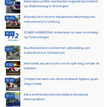
Meerdere politie-eenheden ingezet bij incident
11:08
op Stationsweg in Groningen
Brandlucht in Noord-Nederland afkomstig van
15:44
natuurbrand in Limburg
ZOMER AANBIEDING: Adverteer nu zeer voordelig
15:22
op 112Groningen
Buurtbewoners voorkomen uitbreiding van
14:17
buitenbrand in Scheemda
Man tankt zes jerrycans vol en rijdt weg zonder te
11:32
betalen
Ontdek het werk van de brandweer tijdens open
10:20
dag in Leek
Extra snelheidscontroles tijdens Europese
19:47
Flitsmarathon