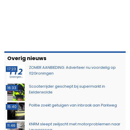
Overig nieuws
ZOMER AANBIEDING: Adverteer nu voordelig op
17:23
112Groningen
Scooterrijder geschept bij supermarkt in
16:33
Eelderwolde
Politie zoekt getuigen van inbraak aan Parkweg
15:40
KNRM sleept zeiljacht met motorproblemen naar
11:46
Lauwersoog