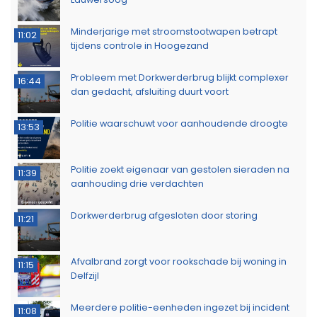
Minderjarige met stroomstootwapen betrapt
11:02
tijdens controle in Hoogezand
Probleem met Dorkwerderbrug blijkt complexer
16:44
dan gedacht, afsluiting duurt voort
Politie waarschuwt voor aanhoudende droogte
13:53
Politie zoekt eigenaar van gestolen sieraden na
11:39
aanhouding drie verdachten
Dorkwerderbrug afgesloten door storing
11:21
Afvalbrand zorgt voor rookschade bij woning in
11:15
Delfzijl
Meerdere politie-eenheden ingezet bij incident
11:08