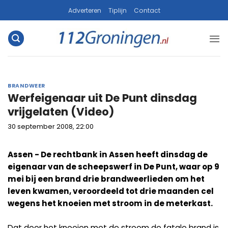
Ga
Adverteren
Tiplijn
Contact
naar
inhoud
BRANDWEER
Werfeigenaar uit De Punt dinsdag
vrijgelaten (Video)
30 september 2008, 22:00
Assen - De rechtbank in Assen heeft dinsdag de
eigenaar van de scheepswerf in De Punt, waar op 9
mei bij een brand drie brandweerlieden om het
leven kwamen, veroordeeld tot drie maanden cel
wegens het knoeien met stroom in de meterkast.
Dat door het knoeien met de stroom de fatale brand is