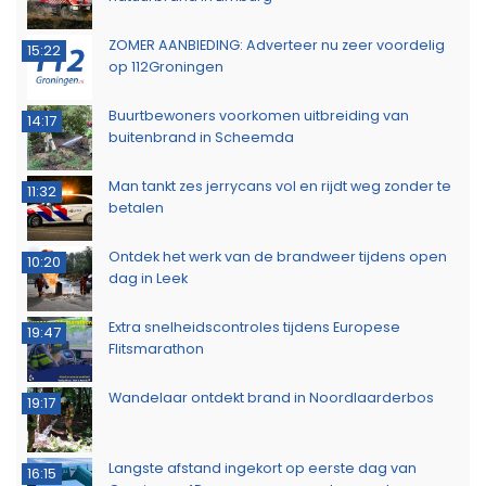
ZOMER AANBIEDING: Adverteer nu zeer voordelig
15:22
op 112Groningen
Buurtbewoners voorkomen uitbreiding van
14:17
buitenbrand in Scheemda
Man tankt zes jerrycans vol en rijdt weg zonder te
11:32
betalen
Ontdek het werk van de brandweer tijdens open
10:20
dag in Leek
Extra snelheidscontroles tijdens Europese
19:47
Flitsmarathon
Wandelaar ontdekt brand in Noordlaarderbos
19:17
Langste afstand ingekort op eerste dag van
16:15