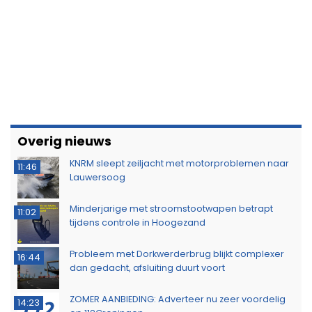
Overig nieuws
KNRM sleept zeiljacht met motorproblemen naar
11:46
Lauwersoog
Minderjarige met stroomstootwapen betrapt
11:02
tijdens controle in Hoogezand
Probleem met Dorkwerderbrug blijkt complexer
16:44
dan gedacht, afsluiting duurt voort
ZOMER AANBIEDING: Adverteer nu zeer voordelig
14:23