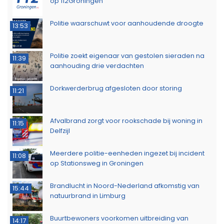
op 112Groningen
Politie waarschuwt voor aanhoudende droogte
13:53
Politie zoekt eigenaar van gestolen sieraden na
11:39
aanhouding drie verdachten
Dorkwerderbrug afgesloten door storing
11:21
Afvalbrand zorgt voor rookschade bij woning in
11:15
Delfzijl
Meerdere politie-eenheden ingezet bij incident
11:08
op Stationsweg in Groningen
Brandlucht in Noord-Nederland afkomstig van
15:44
natuurbrand in Limburg
Buurtbewoners voorkomen uitbreiding van
14:17