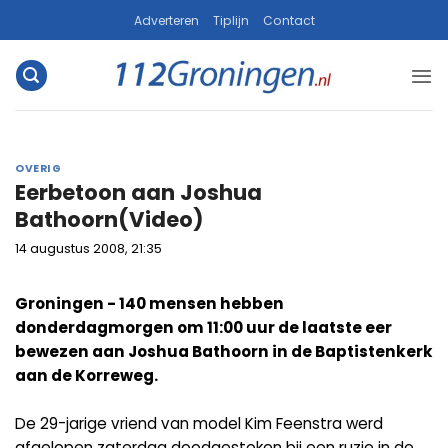
Ga
Adverteren
Tiplijn
Contact
naar
inhoud
OVERIG
Eerbetoon aan Joshua
Bathoorn(Video)
14 augustus 2008, 21:35
Groningen - 140 mensen hebben
donderdagmorgen om 11:00 uur de laatste eer
bewezen aan Joshua Bathoorn in de Baptistenkerk
aan de Korreweg.
De 29-jarige vriend van model Kim Feenstra werd
afgelopen zaterdag doodgestoken bij een ruzie in de