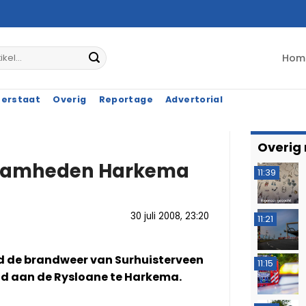
Hom
terstaat
Overig
Reportage
Advertorial
Overig
kzaamheden Harkema
11:39
30 juli 2008, 23:20
11:21
 de brandweer van Surhuisterveen
11:15
d aan de Rysloane te Harkema.