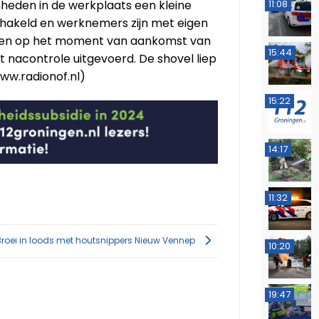
heden in de werkplaats een kleine
11:08
hakeld en werknemers zijn met eigen
te en op het moment van aankomst van
15:44
 nacontrole uitgevoerd. De shovel liep
ww.radionof.nl)
15:22
14:17
11:32
Broei in loods met houtsnippers Nieuw Vennep
10:20
19:47