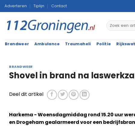
Ga
Adverteren
Tiplijn
Contact
naar
inhoud
Brandweer
Ambulance
Traumaheli
Politie
Rijkswa
BRANDWEER
Shovel in brand na laswer
Deel dit artikel
Harkema - Woensdagmiddag rond 15.20 uur werd
en Drogeham gealarmeerd voor een bedrijfsbran