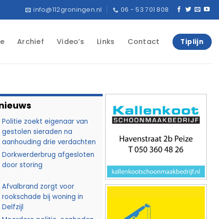
info@112groningen.nl
06 - 53 701 808
e
Archief
Video’s
Links
Contact
Tiplijn
 nieuws
Politie zoekt eigenaar van
gestolen sieraden na
aanhouding drie verdachten
Dorkwerderbrug afgesloten
door storing
Afvalbrand zorgt voor
rookschade bij woning in
Delfzijl