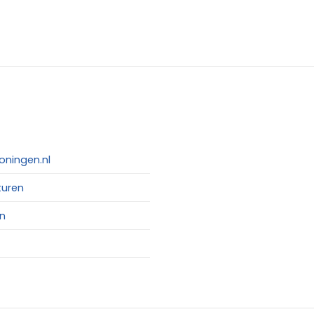
oningen.nl
turen
n