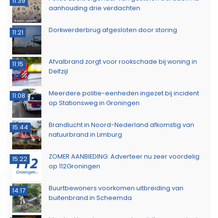
11:39
aanhouding drie verdachten
Dorkwerderbrug afgesloten door storing
11:21
Afvalbrand zorgt voor rookschade bij woning in
11:15
Delfzijl
Meerdere politie-eenheden ingezet bij incident
11:08
op Stationsweg in Groningen
Brandlucht in Noord-Nederland afkomstig van
15:44
natuurbrand in Limburg
ZOMER AANBIEDING: Adverteer nu zeer voordelig
15:22
op 112Groningen
Buurtbewoners voorkomen uitbreiding van
14:17
buitenbrand in Scheemda