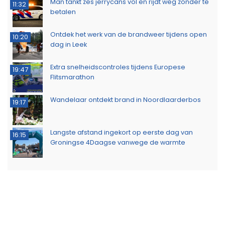
Man tankt zes jerrycans vol en rijdt weg zonder te
11:32
betalen
Ontdek het werk van de brandweer tijdens open
10:20
dag in Leek
Extra snelheidscontroles tijdens Europese
19:47
Flitsmarathon
Wandelaar ontdekt brand in Noordlaarderbos
19:17
Langste afstand ingekort op eerste dag van
16:15
Groningse 4Daagse vanwege de warmte