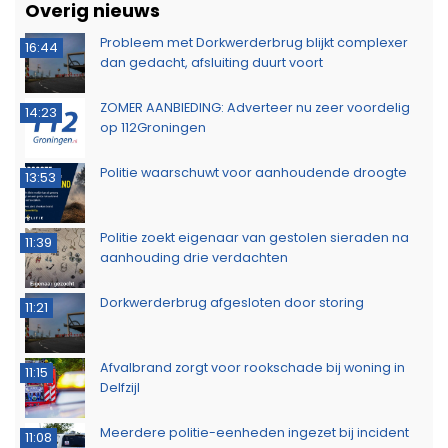
Overig nieuws
Probleem met Dorkwerderbrug blijkt complexer
16:44
dan gedacht, afsluiting duurt voort
ZOMER AANBIEDING: Adverteer nu zeer voordelig
14:23
op 112Groningen
Politie waarschuwt voor aanhoudende droogte
13:53
Politie zoekt eigenaar van gestolen sieraden na
11:39
aanhouding drie verdachten
Dorkwerderbrug afgesloten door storing
11:21
Afvalbrand zorgt voor rookschade bij woning in
11:15
Delfzijl
Meerdere politie-eenheden ingezet bij incident
11:08