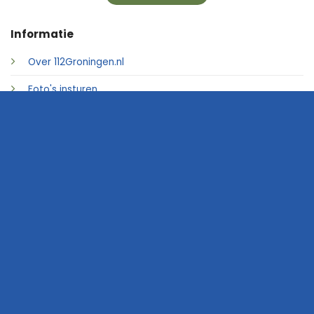
Informatie
Over 112Groningen.nl
Foto's insturen
Adverteren
Contact
© 2026 • 112Groningen.nl
Home
Archief
Video's
Links
Contact