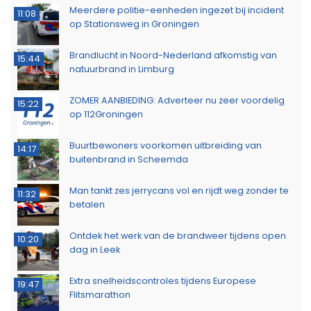
Meerdere politie-eenheden ingezet bij incident
11:08
op Stationsweg in Groningen
Brandlucht in Noord-Nederland afkomstig van
15:44
natuurbrand in Limburg
ZOMER AANBIEDING: Adverteer nu zeer voordelig
15:22
op 112Groningen
Buurtbewoners voorkomen uitbreiding van
14:17
buitenbrand in Scheemda
Man tankt zes jerrycans vol en rijdt weg zonder te
11:32
betalen
Ontdek het werk van de brandweer tijdens open
10:20
dag in Leek
Extra snelheidscontroles tijdens Europese
19:47
Flitsmarathon