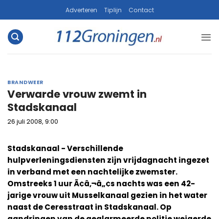
Ga
Adverteren
Tiplijn
Contact
naar
inhoud
BRANDWEER
Verwarde vrouw zwemt in
Stadskanaal
26 juli 2008, 9:00
Stadskanaal - Verschillende
hulpverleningsdiensten zijn vrijdagnacht ingezet
in verband met een nachtelijke zwemster.
Omstreeks 1 uur Ã¢â‚¬â„¢s nachts was een 42-
jarige vrouw uit Musselkanaal gezien in het water
naast de Ceresstraat in Stadskanaal. Op
aandringen van de gealarmeerde politie weigerde