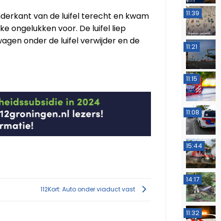
11:39
derkant van de luifel terecht en kwam
ke ongelukken voor. De luifel liep
agen onder de luifel verwijder en de
11:21
11:15
11:08
15:44
14:17
112Kort: Auto onder viaduct vast
11:32