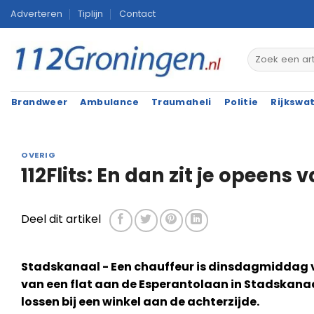
Ga
Adverteren
Tiplijn
Contact
naar
inhoud
Brandweer
Ambulance
Traumaheli
Politie
Rijkswa
OVERIG
112Flits: En dan zit je opeens v
Deel dit artikel
Stadskanaal - Een chauffeur is dinsdagmiddag va
van een flat aan de Esperantolaan in Stadskanaal
lossen bij een winkel aan de achterzijde.