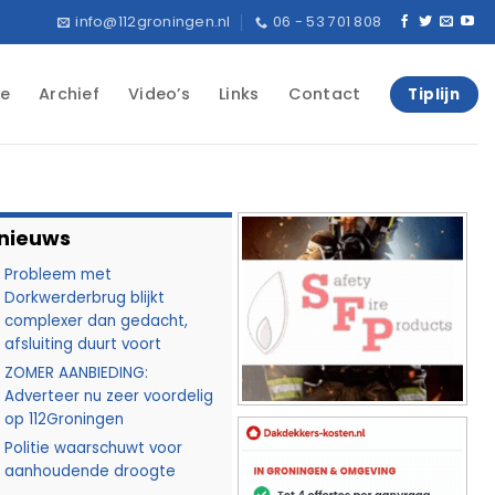
info@112groningen.nl
06 - 53 701 808
e
Archief
Video’s
Links
Contact
Tiplijn
 nieuws
Probleem met
Dorkwerderbrug blijkt
complexer dan gedacht,
afsluiting duurt voort
ZOMER AANBIEDING:
Adverteer nu zeer voordelig
op 112Groningen
Politie waarschuwt voor
aanhoudende droogte