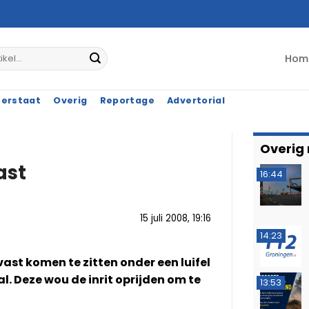
Hom
terstaat
Overig
Reportage
Advertorial
Overig
ast
16:44
15 juli 2008, 19:16
14:23
st komen te zitten onder een luifel
. Deze wou de inrit oprijden om te
13:53