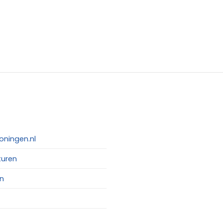
oningen.nl
turen
n