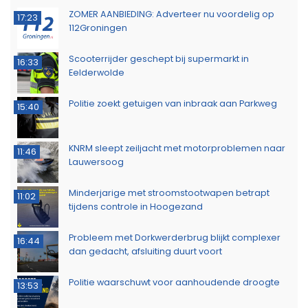
ZOMER AANBIEDING: Adverteer nu voordelig op
17:23
112Groningen
Scooterrijder geschept bij supermarkt in
16:33
Eelderwolde
Politie zoekt getuigen van inbraak aan Parkweg
15:40
KNRM sleept zeiljacht met motorproblemen naar
11:46
Lauwersoog
Minderjarige met stroomstootwapen betrapt
11:02
tijdens controle in Hoogezand
Probleem met Dorkwerderbrug blijkt complexer
16:44
dan gedacht, afsluiting duurt voort
Politie waarschuwt voor aanhoudende droogte
13:53