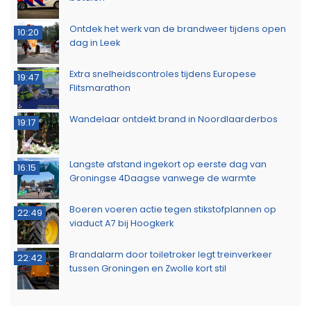
Ontdek het werk van de brandweer tijdens open
10:20
dag in Leek
Extra snelheidscontroles tijdens Europese
19:47
Flitsmarathon
Wandelaar ontdekt brand in Noordlaarderbos
19:17
Langste afstand ingekort op eerste dag van
16:15
Groningse 4Daagse vanwege de warmte
Boeren voeren actie tegen stikstofplannen op
22:49
viaduct A7 bij Hoogkerk
Brandalarm door toiletroker legt treinverkeer
22:42
tussen Groningen en Zwolle kort stil