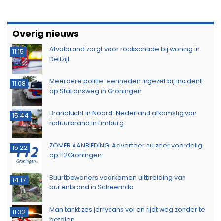
Overig nieuws
Afvalbrand zorgt voor rookschade bij woning in
11:15
Delfzijl
Meerdere politie-eenheden ingezet bij incident
11:08
op Stationsweg in Groningen
Brandlucht in Noord-Nederland afkomstig van
15:44
natuurbrand in Limburg
ZOMER AANBIEDING: Adverteer nu zeer voordelig
15:22
op 112Groningen
Buurtbewoners voorkomen uitbreiding van
14:17
buitenbrand in Scheemda
Man tankt zes jerrycans vol en rijdt weg zonder te
11:32
betalen