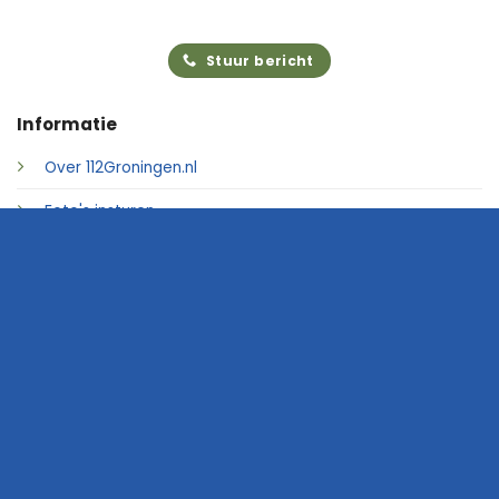
Stuur bericht
Informatie
Over 112Groningen.nl
Foto's insturen
Adverteren
Contact
© 2026 • 112Groningen.nl