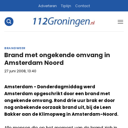
Ga
Adverteren
Tiplijn
Contact
naar
inhoud
BRANDWEER
Brand met ongekende omvang in
Amsterdam Noord
27 juni 2008, 13:40
Amsterdam - Donderdagmiddag werd
Amsterdam opgeschrikt door een brand met
ongekende omvang. Rond drie uur brak er door
nog onbekende oorzaak brand uit, bij de Leen
Bakker aan de Klimopweg in Amsterdam-Noord.
Alle mensen die op het moment van de brand zich in