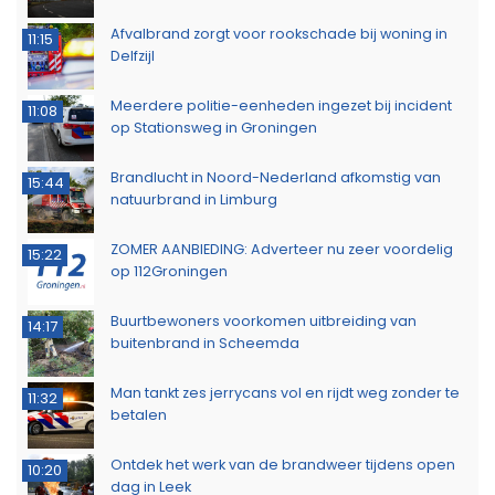
Afvalbrand zorgt voor rookschade bij woning in
11:15
Delfzijl
Meerdere politie-eenheden ingezet bij incident
11:08
op Stationsweg in Groningen
Brandlucht in Noord-Nederland afkomstig van
15:44
natuurbrand in Limburg
ZOMER AANBIEDING: Adverteer nu zeer voordelig
15:22
op 112Groningen
Buurtbewoners voorkomen uitbreiding van
14:17
buitenbrand in Scheemda
Man tankt zes jerrycans vol en rijdt weg zonder te
11:32
betalen
Ontdek het werk van de brandweer tijdens open
10:20
dag in Leek