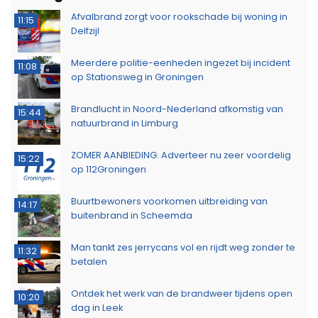
Afvalbrand zorgt voor rookschade bij woning in
11:15
Delfzijl
Meerdere politie-eenheden ingezet bij incident
11:08
op Stationsweg in Groningen
Brandlucht in Noord-Nederland afkomstig van
15:44
natuurbrand in Limburg
ZOMER AANBIEDING: Adverteer nu zeer voordelig
15:22
op 112Groningen
Buurtbewoners voorkomen uitbreiding van
14:17
buitenbrand in Scheemda
Man tankt zes jerrycans vol en rijdt weg zonder te
11:32
betalen
Ontdek het werk van de brandweer tijdens open
10:20
dag in Leek