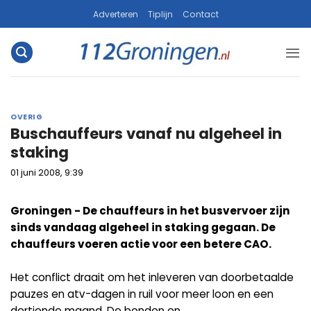
Ga
Adverteren
Tiplijn
Contact
naar
inhoud
OVERIG
Buschauffeurs vanaf nu algeheel in
staking
01 juni 2008, 9:39
Groningen - De chauffeurs in het busvervoer zijn
sinds vandaag algeheel in staking gegaan. De
chauffeurs voeren actie voor een betere CAO.
Het conflict draait om het inleveren van doorbetaalde
pauzes en atv-dagen in ruil voor meer loon en een
dertiende maand. De bonden en