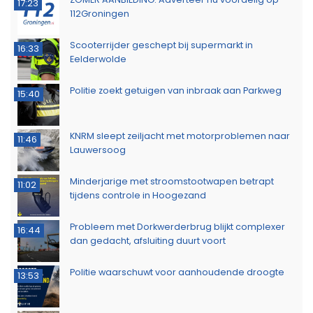
17:23
112Groningen
Scooterrijder geschept bij supermarkt in
16:33
Eelderwolde
Politie zoekt getuigen van inbraak aan Parkweg
15:40
KNRM sleept zeiljacht met motorproblemen naar
11:46
Lauwersoog
Minderjarige met stroomstootwapen betrapt
11:02
tijdens controle in Hoogezand
Probleem met Dorkwerderbrug blijkt complexer
16:44
dan gedacht, afsluiting duurt voort
Politie waarschuwt voor aanhoudende droogte
13:53