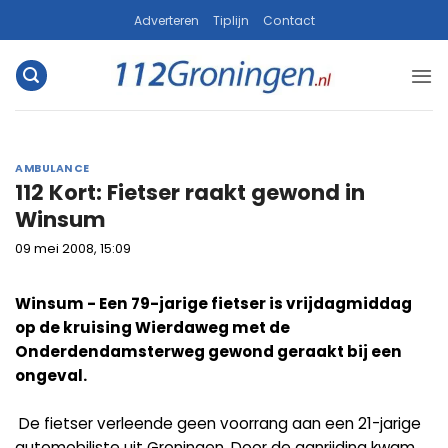
Ga
Adverteren
Tiplijn
Contact
naar
inhoud
AMBULANCE
112 Kort: Fietser raakt gewond in
Winsum
09 mei 2008, 15:09
Winsum - Een 79-jarige fietser is vrijdagmiddag
op de kruising Wierdaweg met de
Onderdendamsterweg gewond geraakt bij een
ongeval.
De fietser verleende geen voorrang aan een 21-jarige
automobiliste uit Groningen. Door de aanrijding kwam