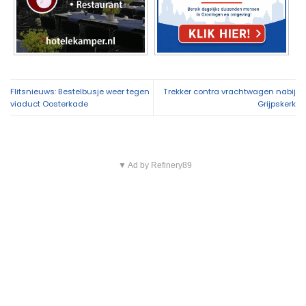
Flitsnieuws: Bestelbusje weer tegen
Trekker contra vrachtwagen nabij
viaduct Oosterkade
Grijpskerk
▼ Ad by Refinery89