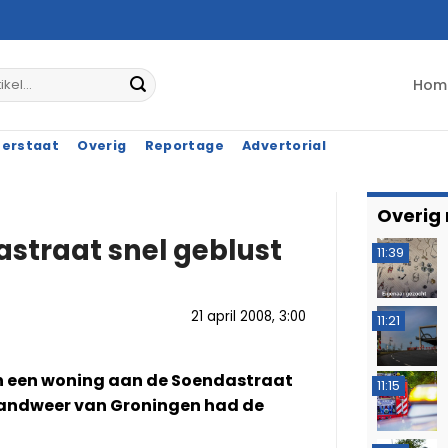
Hom
terstaat
Overig
Reportage
Advertorial
Overig
straat snel geblust
11:39
21 april 2008, 3:00
11:21
n een woning aan de Soendastraat
11:15
brandweer van Groningen had de