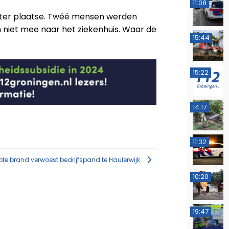
11:08
ter plaatse. Twéé mensen werden
niet mee naar het ziekenhuis. Waar de
15:44
15:22
14:17
11:32
ote brand verwoest bedrijfspand te Haulerwijk
10:20
19:47