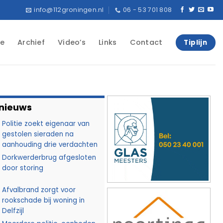
info@112groningen.nl
06 - 53 701 808
e
Archief
Video’s
Links
Contact
Tiplijn
 nieuws
Politie zoekt eigenaar van
gestolen sieraden na
aanhouding drie verdachten
Dorkwerderbrug afgesloten
door storing
Afvalbrand zorgt voor
rookschade bij woning in
Delfzijl