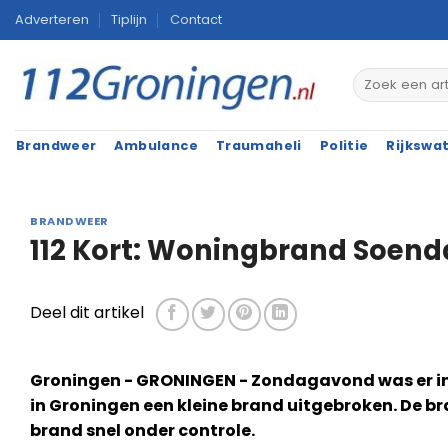
Ga
Adverteren
Tiplijn
Contact
naar
inhoud
Brandweer
Ambulance
Traumaheli
Politie
Rijkswa
BRANDWEER
112 Kort: Woningbrand Soenda
Deel dit artikel
Groningen - GRONINGEN - Zondagavond was er i
in Groningen een kleine brand uitgebroken. De 
brand snel onder controle.