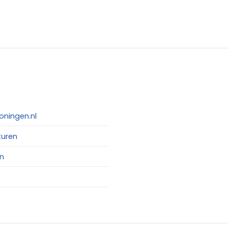
oningen.nl
turen
n