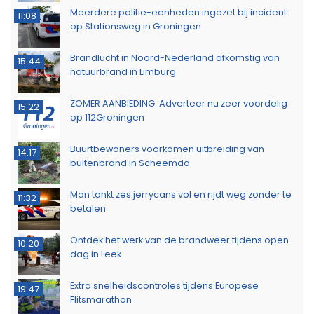
Meerdere politie-eenheden ingezet bij incident
11:08
op Stationsweg in Groningen
Brandlucht in Noord-Nederland afkomstig van
15:44
natuurbrand in Limburg
ZOMER AANBIEDING: Adverteer nu zeer voordelig
15:22
op 112Groningen
Buurtbewoners voorkomen uitbreiding van
14:17
buitenbrand in Scheemda
Man tankt zes jerrycans vol en rijdt weg zonder te
11:32
betalen
Ontdek het werk van de brandweer tijdens open
10:20
dag in Leek
Extra snelheidscontroles tijdens Europese
19:47
Flitsmarathon