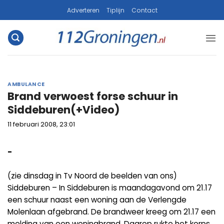
Ga
Adverteren
Tiplijn
Contact
naar
inhoud
AMBULANCE
Brand verwoest forse schuur in
Siddeburen(+Video)
11 februari 2008, 23:01
-
(zie dinsdag in Tv Noord de beelden van ons)
Siddeburen – In Siddeburen is maandagavond om 21.17
een schuur naast een woning aan de Verlengde
Molenlaan afgebrand. De brandweer kreeg om 21.17 een
melding van een woningbrand. Daarop rukte het korps