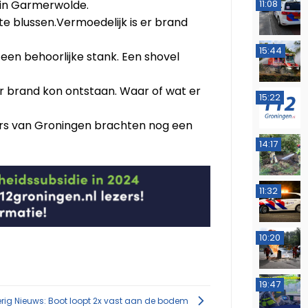
) in Garmerwolde.
11:08
 blussen.Vermoedelijk is er brand
15:44
een behoorlijke stank. Een shovel
r brand kon ontstaan. Waar of wat er
15:22
kers van Groningen brachten nog een
14:17
11:32
10:20
19:47
rig Nieuws: Boot loopt 2x vast aan de bodem