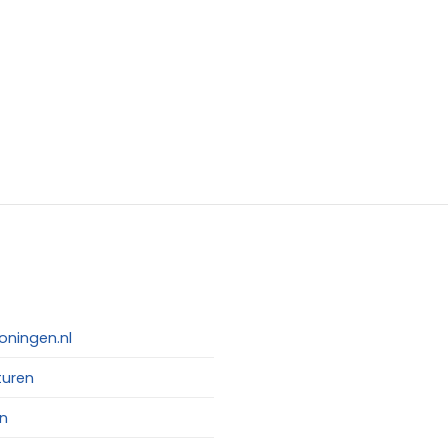
oningen.nl
turen
n