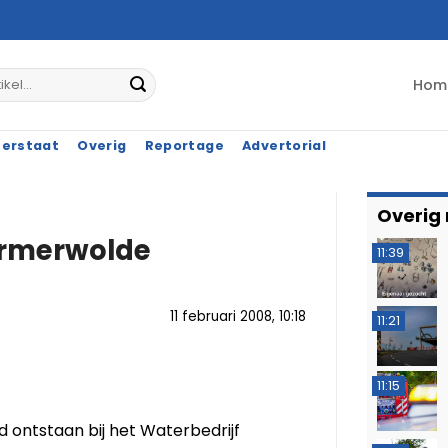
Hom
terstaat
Overig
Reportage
Advertorial
Overig
Garmerwolde
11:39
11 februari 2008, 10:18
11:21
11:15
ontstaan bij het Waterbedrijf