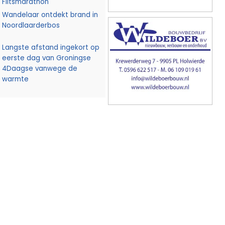
Flitsmarathon
Wandelaar ontdekt brand in
Noordlaarderbos
Langste afstand ingekort op
eerste dag van Groningse
4Daagse vanwege de
warmte