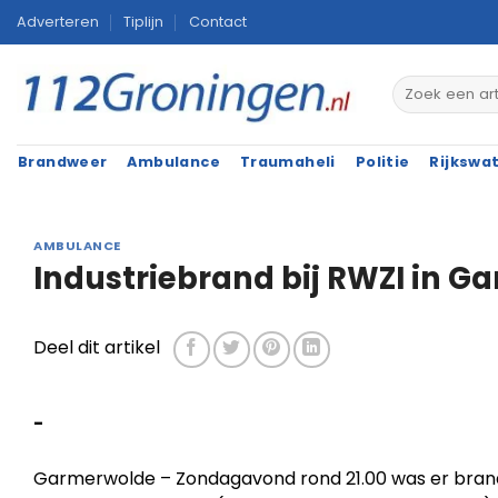
Ga
Adverteren
Tiplijn
Contact
naar
inhoud
Brandweer
Ambulance
Traumaheli
Politie
Rijkswa
AMBULANCE
Industriebrand bij RWZI in 
Deel dit artikel
-
Garmerwolde – Zondagavond rond 21.00 was er brand 