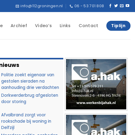
info@112groningen.nl
06 - 53 701 808
e
Archief
Video’s
Links
Contact
Tiplijn
 nieuws
Politie zoekt eigenaar van
gestolen sieraden na
aanhouding drie verdachten
Dorkwerderbrug afgesloten
door storing
Afvalbrand zorgt voor
rookschade bij woning in
Delfzijl