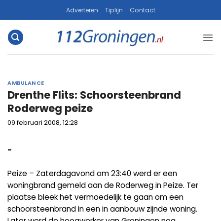
Ga
Adverteren
Tiplijn
Contact
naar
inhoud
AMBULANCE
Drenthe Flits: Schoorsteenbrand
Roderweg peize
09 februari 2008, 12:28
-
Peize – Zaterdagavond om 23:40 werd er een
woningbrand gemeld aan de Roderweg in Peize. Ter
plaatse bleek het vermoedelijk te gaan om een
schoorsteenbrand in een in aanbouw zijnde woning.
Later werd de hoogwerker van Groningen nog