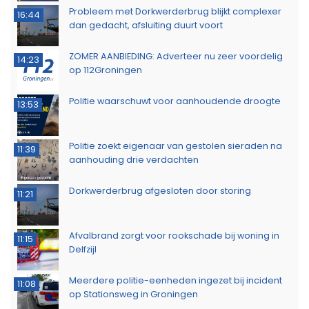
Probleem met Dorkwerderbrug blijkt complexer
16:44
dan gedacht, afsluiting duurt voort
ZOMER AANBIEDING: Adverteer nu zeer voordelig
14:23
op 112Groningen
Politie waarschuwt voor aanhoudende droogte
13:53
Politie zoekt eigenaar van gestolen sieraden na
11:39
aanhouding drie verdachten
Dorkwerderbrug afgesloten door storing
11:21
Afvalbrand zorgt voor rookschade bij woning in
11:15
Delfzijl
Meerdere politie-eenheden ingezet bij incident
11:08
op Stationsweg in Groningen