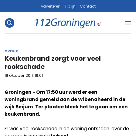
Ga
Adverteren
Tiplijn
Contact
naar
inhoud
OVERIG
Keukenbrand zorgt voor veel
rookschade
19 oktober 2011, 19:01
Groningen - Om 17:50 uur werd er een
woningbrand gemeld aan de Wibenaheerd in de
wijk Beijum. Ter plaatse bleek het te gaan om een
keukenbrand.
Er was veel rookschade in de woning ontstaan. over de
oorzaak is nog niets bekend.