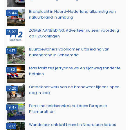
Brandlucht in Noord-Nederland afkomstig van
15:44
natuurbrand in Limburg
ZOMER AANBIEDING: Adverteer nu zeer voordelig
15:22
op 112Groningen
Buurtbewoners voorkomen uitbreiding van
14:17
buitenbrand in Scheemda
Man tankt zes jerrycans vol en rijdt weg zonder te
11:32
betalen
Ontdek het werk van de brandweer tijdens open
10:20
dag in Leek
Extra snelheidscontroles tijdens Europese
19:47
Flitsmarathon
Wandelaar ontdekt brand in Noordlaarderbos
19:17