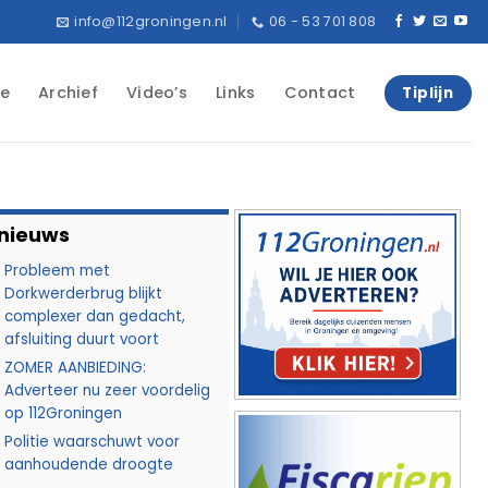
info@112groningen.nl
06 - 53 701 808
e
Archief
Video’s
Links
Contact
Tiplijn
 nieuws
Probleem met
Dorkwerderbrug blijkt
complexer dan gedacht,
afsluiting duurt voort
ZOMER AANBIEDING:
Adverteer nu zeer voordelig
op 112Groningen
Politie waarschuwt voor
aanhoudende droogte