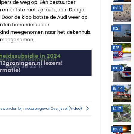
ipers de weg op. Eén bestuurder
11:39
n en botste met zijn auto, een Dodge
o. Door de klap botste de Audi weer op
werden behandeld door
11:21
kind meegenomen naar het ziekenhuis.
rt meegenomen.
11:15
11:08
15:44
14:17
ewonden bij motorongeval Overijssel (Video)
11:32