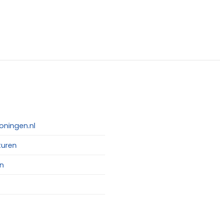
oningen.nl
turen
n