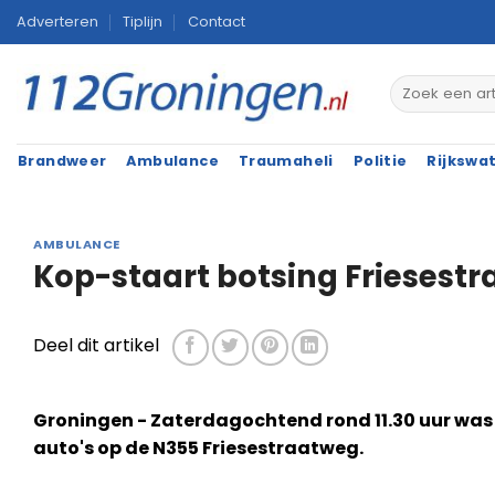
Ga
Adverteren
Tiplijn
Contact
naar
inhoud
Brandweer
Ambulance
Traumaheli
Politie
Rijkswa
AMBULANCE
Kop-staart botsing Friesest
Deel dit artikel
Groningen - Zaterdagochtend rond 11.30 uur was 
auto's op de N355 Friesestraatweg.