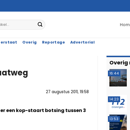
Hom
terstaat
Overig
Reportage
Advertorial
Overig
raatweg
16:44
27 augustus 2011, 19:58
14:23
er een kop-staart botsing tussen 3
13:53