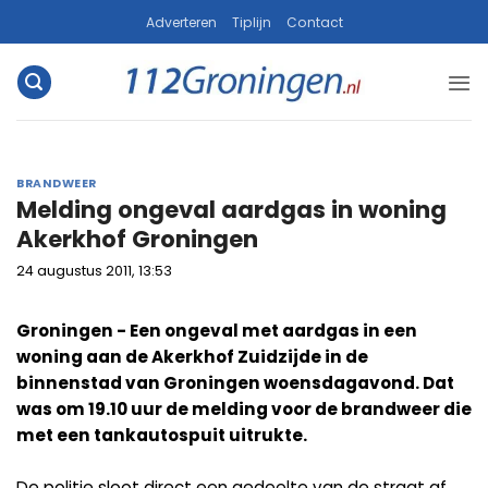
Ga
Adverteren
Tiplijn
Contact
naar
inhoud
BRANDWEER
Melding ongeval aardgas in woning
Akerkhof Groningen
24 augustus 2011, 13:53
Groningen - Een ongeval met aardgas in een
woning aan de Akerkhof Zuidzijde in de
binnenstad van Groningen woensdagavond. Dat
was om 19.10 uur de melding voor de brandweer die
met een tankautospuit uitrukte.
De politie sloot direct een gedeelte van de straat af.