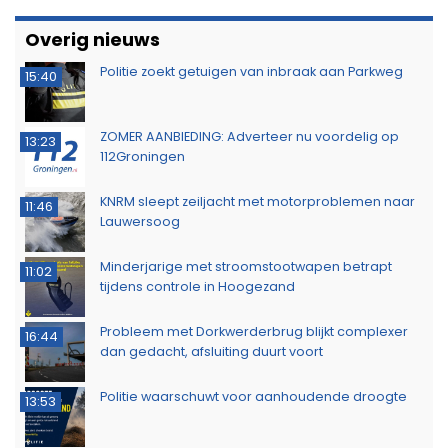
Overig nieuws
Politie zoekt getuigen van inbraak aan Parkweg
15:40
ZOMER AANBIEDING: Adverteer nu voordelig op
13:23
112Groningen
KNRM sleept zeiljacht met motorproblemen naar
11:46
Lauwersoog
Minderjarige met stroomstootwapen betrapt
11:02
tijdens controle in Hoogezand
Probleem met Dorkwerderbrug blijkt complexer
16:44
dan gedacht, afsluiting duurt voort
Politie waarschuwt voor aanhoudende droogte
13:53