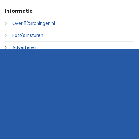
Informatie
Over 112Groningen.nl
Foto's insturen
Adverteren
Contact
© 2026 • 112Groningen.nl
Home
Archief
Video's
Links
Contact