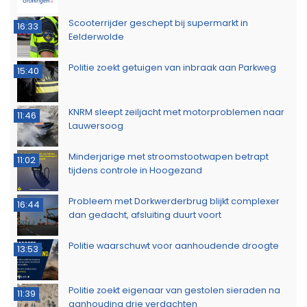
Scooterrijder geschept bij supermarkt in
16:33
Eelderwolde
Politie zoekt getuigen van inbraak aan Parkweg
15:40
KNRM sleept zeiljacht met motorproblemen naar
11:46
Lauwersoog
Minderjarige met stroomstootwapen betrapt
11:02
tijdens controle in Hoogezand
Probleem met Dorkwerderbrug blijkt complexer
16:44
dan gedacht, afsluiting duurt voort
Politie waarschuwt voor aanhoudende droogte
13:53
Politie zoekt eigenaar van gestolen sieraden na
11:39
aanhouding drie verdachten