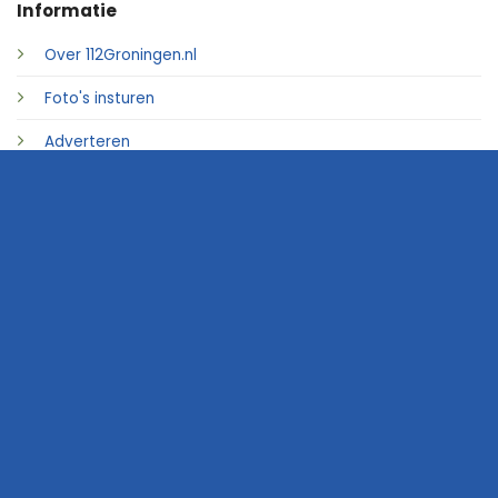
Informatie
Over 112Groningen.nl
Foto's insturen
Adverteren
Contact
© 2026 • 112Groningen.nl
Home
Archief
Video's
Links
Contact