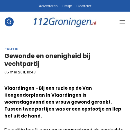
Ga
Adverteren
Tiplijn
Contact
naar
inhoud
POLITIE
Gewonde en onenigheid bij
vechtpartij
05 mei 2011, 10:43
Vlaardingen - Bij een ruzie op de Van
Hoogendorplaan in Vlaardingen is
woensdagavond een vrouw gewond geraakt.
Tussen twee partijen was er een opstootje en liep
het uit de hand.
De politie heeft een vrouw gearresteerd als verdachte