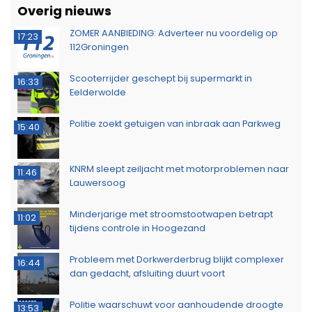
Overig nieuws
ZOMER AANBIEDING: Adverteer nu voordelig op
17:23
112Groningen
Scooterrijder geschept bij supermarkt in
16:33
Eelderwolde
Politie zoekt getuigen van inbraak aan Parkweg
15:40
KNRM sleept zeiljacht met motorproblemen naar
11:46
Lauwersoog
Minderjarige met stroomstootwapen betrapt
11:02
tijdens controle in Hoogezand
Probleem met Dorkwerderbrug blijkt complexer
16:44
dan gedacht, afsluiting duurt voort
Politie waarschuwt voor aanhoudende droogte
13:53