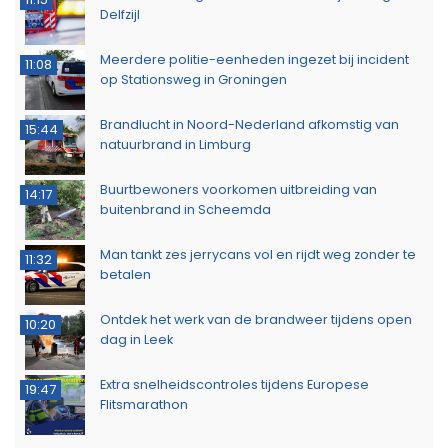
Delfzijl
Meerdere politie-eenheden ingezet bij incident
11:08
op Stationsweg in Groningen
Brandlucht in Noord-Nederland afkomstig van
15:44
natuurbrand in Limburg
Buurtbewoners voorkomen uitbreiding van
14:17
buitenbrand in Scheemda
Man tankt zes jerrycans vol en rijdt weg zonder te
11:32
betalen
Ontdek het werk van de brandweer tijdens open
10:20
dag in Leek
Extra snelheidscontroles tijdens Europese
19:47
Flitsmarathon