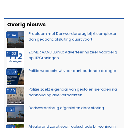
Overig nieuws
Probleem met Dorkwerderbrug blijkt complexer
16:44
dan gedacht, afsluiting duurt voort
ZOMER AANBIEDING: Adverteer nu zeer voordelig
14:23
op 112Groningen
Politie waarschuwt voor aanhoudende droogte
13:53
Politie zoekt eigenaar van gestolen sieraden na
11:39
aanhouding drie verdachten
Dorkwerderbrug afgesloten door storing
11:21
Afvalbrand zorgt voor rookschade bij woning in
11:15