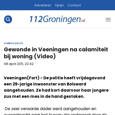
Ga
Adverteren
Tiplijn
Contact
naar
inhoud
AMBULANCE
Gewonde in Veeningen na calamiteit
bij woning (Video)
08 april 2011, 22:42
Veeningen(Fort) - De politie heeft vrijdagavond
een 29-jarige inwoonster van Bolsward
aangehouden. Ze had kort daarvoor haar jongere
zus met een mes in de hand gestoken.
De zeer verwarde dader werd aangehouden en
overgebracht naar het bureau. Na onderzoek door de