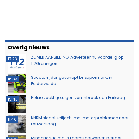
Overig nieuws
ZOMER AANBIEDING: Adverteer nu voordelig op
17:23
112Groningen
Scooterrijder geschept bij supermarkt in
16:33
Eelderwolde
Politie zoekt getuigen van inbraak aan Parkweg
15:40
KNRM sleept zeiljacht met motorproblemen naar
11:46
Lauwersoog
Minderjarige met stroomstootwapen betrapt