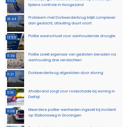
11:02
tijdens controle in Hoogezand
Probleem met Dorkwerderbrug blijkt complexer
16:44
dan gedacht, afsluiting duurt voort
Politie waarschuwt voor aanhoudende droogte
13:53
Politie zoekt eigenaar van gestolen sieraden na
11:39
aanhouding drie verdachten
Dorkwerderbrug afgesloten door storing
11:21
Afvalbrand zorgt voor rookschade bij woning in
11:15
Delfzijl
Meerdere politie-eenheden ingezet bij incident
11:08
op Stationsweg in Groningen